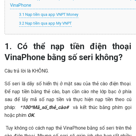
VinaPhone
3.1 Nạp tiền qua app VNPT Money
3.2 Nạp tiền qua app My VNPT
1. Có thể nạp tiền điện thoại
VinaPhone bằng số seri không?
Câu trả lời là KHÔNG.
Số seri là dãy số hiển thị ở mặt sau của thẻ cào điện thoại.
Để nạp tiền bằng thẻ cào, bạn cần cào nhẹ lớp bạc ở phía
sau để lấy mã số nạp tiền và thực hiện nạp tiền theo cú
pháp:
*
100*Mã_số_thẻ_cào#
và kết thúc bằng phím gọi
hoặc phím
OK
.
Tuy không có cách nạp thẻ VinaPhone bằng số seri trên thẻ
cào điện thoại. Nhưng số seri sẽ giúp ích cho bạn rất nhiều