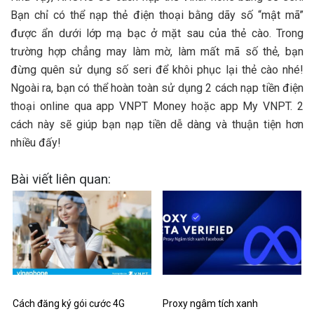
Bạn chỉ có thể nạp thẻ điện thoại bằng dãy số “mật mã”
được ẩn dưới lớp mạ bạc ở mặt sau của thẻ cào. Trong
trường hợp chẳng may làm mờ, làm mất mã số thẻ, bạn
đừng quên sử dụng số seri để khôi phục lại thẻ cào nhé!
Ngoài ra, bạn có thể hoàn toàn sử dụng 2 cách nạp tiền điện
thoại online qua app VNPT Money hoặc app My VNPT. 2
cách này sẽ giúp bạn nạp tiền dễ dàng và thuận tiện hơn
nhiều đấy!
Bài viết liên quan:
Cách đăng ký gói cước 4G
Proxy ngâm tích xanh