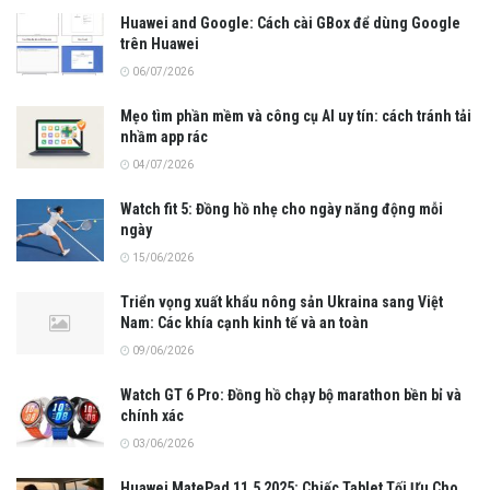
Huawei and Google: Cách cài GBox để dùng Google
trên Huawei
06/07/2026
Mẹo tìm phần mềm và công cụ AI uy tín: cách tránh tải
nhầm app rác
04/07/2026
Watch fit 5: Đồng hồ nhẹ cho ngày năng động mỗi
ngày
15/06/2026
Triển vọng xuất khẩu nông sản Ukraina sang Việt
Nam: Các khía cạnh kinh tế và an toàn
09/06/2026
Watch GT 6 Pro: Đồng hồ chạy bộ marathon bền bỉ và
chính xác
03/06/2026
Huawei MatePad 11.5 2025: Chiếc Tablet Tối Ưu Cho