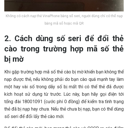
Không có cách nạp thẻ VinaPhone bằng số seri, người dùng chỉ có thể nạp
bằng mã số hoặc mã QR
2. Cách dùng số seri để đổi thẻ
cào trong trường hợp mã số thẻ
bị mờ
Khi gặp trường hợp mã số thẻ cào bị mờ khiến bạn không thể
nạp được thẻ, nếu không phải do bạn cào quá mạnh tay làm
một hay vài số trong dãy số bị mất thì có thể thẻ đã được
kích hoạt sử dụng từ trước. Lúc này, bạn hãy gọi điện tới
tổng đài 18001091 (cước phí 0 đồng) để kiểm tra tình trạng
thẻ đã bị nạp hay chưa. Nếu thẻ chưa bị nạp, bạn có thể dùng
số seri để đổi lấy thẻ cào mới.