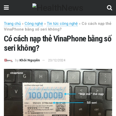
Trang chủ
»
Công nghệ
»
Tin tức công nghệ
»
Có cách nạp thẻ
VinaPhone bằng số seri không?
Có cách nạp thẻ VinaPhone bằng số
seri không?
by
Khôi Nguyễn
23/12/2024