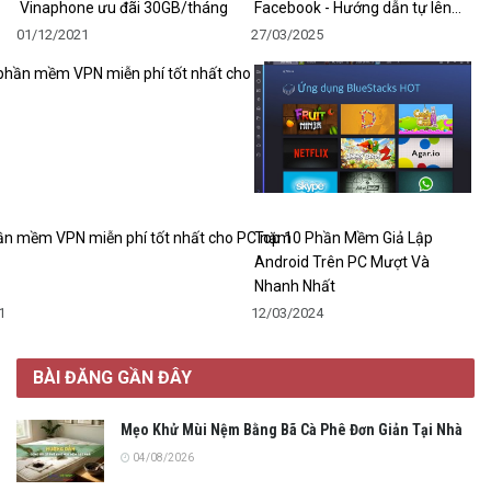
Vinaphone ưu đãi 30GB/tháng
Facebook - Hướng dẫn tự lên…
01/12/2021
27/03/2025
̀n mềm VPN miễn phí tốt nhất cho PC năm
Top 10 Phần Mềm Giả Lập
Android Trên PC Mượt Và
Nhanh Nhất
1
12/03/2024
BÀI ĐĂNG GẦN ĐÂY
Mẹo Khử Mùi Nệm Bằng Bã Cà Phê Đơn Giản Tại Nhà
04/08/2026