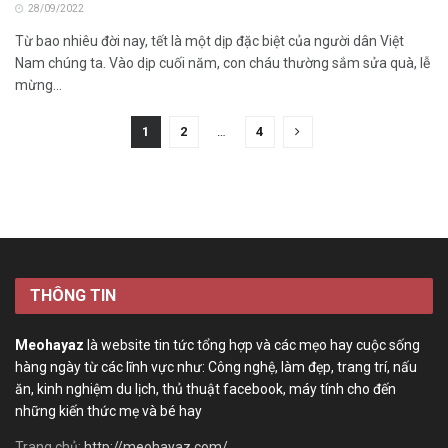
28/09/2022
Từ bao nhiêu đời nay, tết là một dịp đặc biệt của người dân Việt
Nam chúng ta. Vào dịp cuối năm, con cháu thường sắm sửa quà, lễ
mừng...
1
2
…
4
THÔNG TIN
Meohayaz
là website tin tức tổng hợp và các mẹo hay cuộc sống
hàng ngày từ các lĩnh vực như: Công nghệ, làm đẹp, trang trí, nấu
ăn, kinh nghiệm du lịch, thủ thuật facebook, máy tính cho đến
những kiến thức mẹ và bé hay
Trang chủ:
http://meohayaz.com/