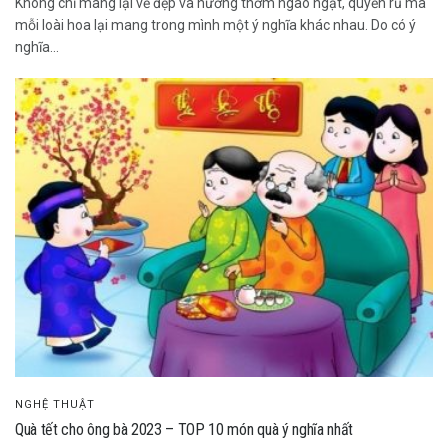
Không chỉ mang lại vẻ đẹp và hương thơm ngào ngạt, quyến rũ mà
mỗi loài hoa lại mang trong mình một ý nghĩa khác nhau. Do có ý
nghĩa...
NGHỆ THUẬT
Quà tết cho ông bà 2023 – TOP 10 món quà ý nghĩa nhất