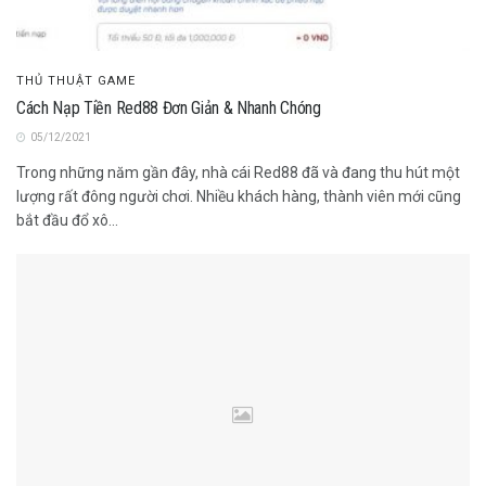
THỦ THUẬT GAME
Cách Nạp Tiền Red88 Đơn Giản & Nhanh Chóng
05/12/2021
Trong những năm gần đây, nhà cái Red88 đã và đang thu hút một
lượng rất đông người chơi. Nhiều khách hàng, thành viên mới cũng
bắt đầu đổ xô...