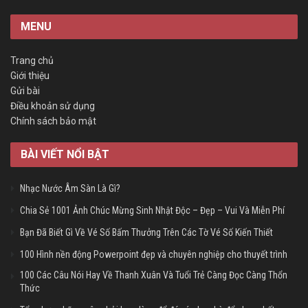
MENU
Trang chủ
Giới thiệu
Gửi bài
Điều khoản sử dụng
Chính sách bảo mật
BÀI VIẾT NỔI BẬT
Nhạc Nước Âm Sàn Là Gì?
Chia Sẻ 1001 Ảnh Chúc Mừng Sinh Nhật Độc – Đẹp – Vui Và Miễn Phí
Bạn Đã Biết Gì Về Vé Số Bấm Thưởng Trên Các Tờ Vé Số Kiến Thiết
100 Hình nền động Powerpoint đẹp và chuyên nghiệp cho thuyết trình
100 Các Câu Nói Hay Về Thanh Xuân Và Tuổi Trẻ Càng Đọc Càng Thổn
Thức