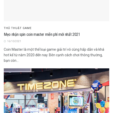
THỦ THUẬT GAME
Mẹo nhận spin coin master miễn phí mới nhất 2021
16/10/2021
Coin Master là một thể loại game giải trí vô cùng hấp dẫn và khá
hot kể từ năm 2020 đến nay. Bên cạnh cách chơi thông thường,
bạn còn...