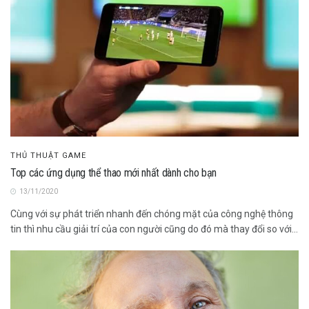
THỦ THUẬT GAME
Top các ứng dụng thể thao mới nhất dành cho bạn
13/11/2020
Cùng với sự phát triển nhanh đến chóng mặt của công nghệ thông
tin thì nhu cầu giải trí của con người cũng do đó mà thay đổi so với...