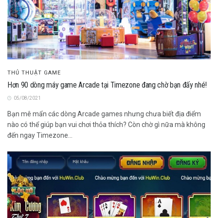
THỦ THUẬT GAME
Hơn 90 dòng máy game Arcade tại Timezone đang chờ bạn đấy nhé!
05/08/2021
Bạn mê mẩn các dòng Arcade games nhưng chưa biết địa điểm
nào có thể giúp bạn vui chơi thỏa thích? Còn chờ gì nữa mà không
đến ngay Timezone...