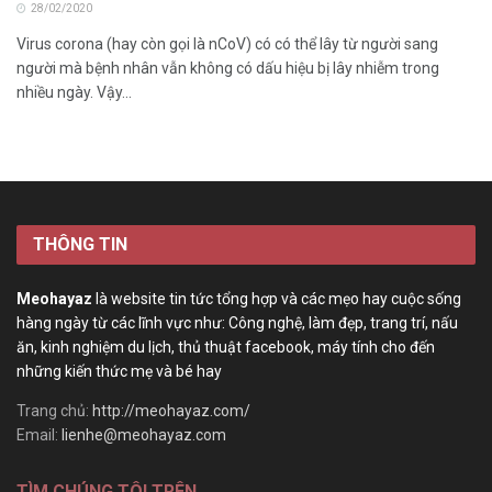
28/02/2020
Virus corona (hay còn gọi là nCoV) có có thể lây từ người sang
người mà bệnh nhân vẫn không có dấu hiệu bị lây nhiễm trong
nhiều ngày. Vậy...
THÔNG TIN
Meohayaz
là website tin tức tổng hợp và các mẹo hay cuộc sống
hàng ngày từ các lĩnh vực như: Công nghệ, làm đẹp, trang trí, nấu
ăn, kinh nghiệm du lịch, thủ thuật facebook, máy tính cho đến
những kiến thức mẹ và bé hay
Trang chủ:
http://meohayaz.com/
Email:
lienhe@meohayaz.com
TÌM CHÚNG TÔI TRÊN