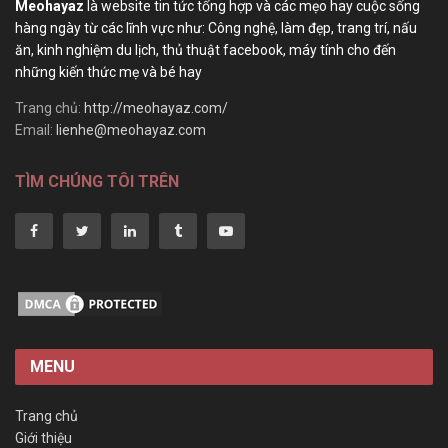
Meohayaz
là website tin tức tổng hợp và các mẹo hay cuộc sống
hàng ngày từ các lĩnh vực như: Công nghệ, làm đẹp, trang trí, nấu
ăn, kinh nghiệm du lịch, thủ thuật facebook, máy tính cho đến
những kiến thức mẹ và bé hay
Trang chủ:
http://meohayaz.com/
Email:
lienhe@meohayaz.com
TÌM CHÚNG TÔI TRÊN
MENU
Trang chủ
Giới thiệu