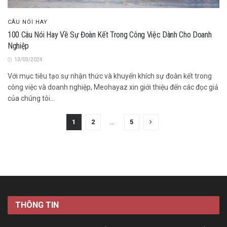
CÂU NÓI HAY
100 Câu Nói Hay Về Sự Đoàn Kết Trong Công Việc Dành Cho Doanh
Nghiệp
13/03/2024
Với mục tiêu tạo sự nhận thức và khuyến khích sự đoàn kết trong
công việc và doanh nghiệp, Meohayaz xin giới thiệu đến các đọc giả
của chúng tôi...
1
2
…
5
THÔNG TIN