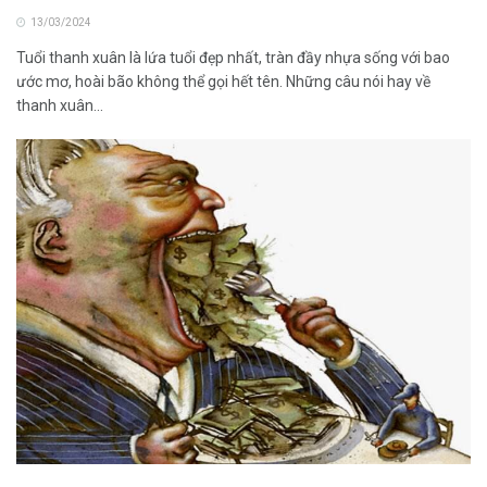
13/03/2024
Tuổi thanh xuân là lứa tuổi đẹp nhất, tràn đầy nhựa sống với bao
ước mơ, hoài bão không thể gọi hết tên. Những câu nói hay về
thanh xuân...