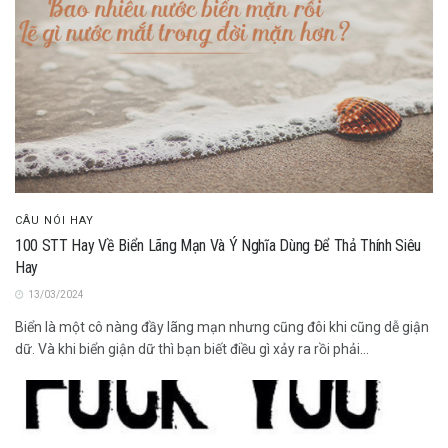
CÂU NÓI HAY
100 STT Hay Về Biển Lãng Mạn Và Ý Nghĩa Dùng Để Thả Thính Siêu
Hay
13/03/2024
Biển là một cô nàng đầy lãng mạn nhưng cũng đôi khi cũng dễ giận
dữ. Và khi biển giận dữ thì bạn biết điều gì xảy ra rồi phải...