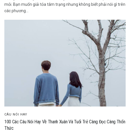
mỏi. Bạn muốn giải tỏa tâm trạng nhưng không biết phải nói gì trên
các phương...
CÂU NÓI HAY
100 Các Câu Nói Hay Về Thanh Xuân Và Tuổi Trẻ Càng Đọc Càng Thổn
Thức