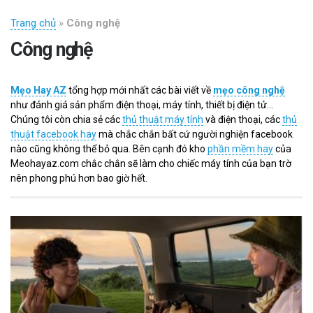
Trang chủ
»
Công nghệ
Công nghệ
Mẹo Hay AZ
tổng hợp mới nhất các bài viết về
mẹo công nghệ
như đánh giá sản phẩm điện thoại, máy tính, thiết bị điện tử...
Chúng tôi còn chia sẻ các
thủ thuật máy tính
và điện thoại, các
thủ
thuật facebook hay
mà chắc chắn bất cứ người nghiện facebook
nào cũng không thể bỏ qua. Bên cạnh đó kho
phần mềm hay
của
Meohayaz.com chắc chắn sẽ làm cho chiếc máy tính của bạn trờ
nên phong phú hơn bao giờ hết.