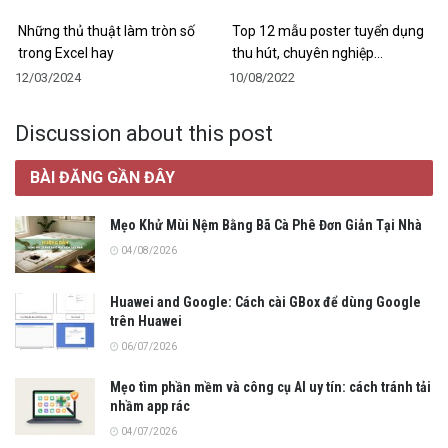
Những thủ thuật làm tròn số
Top 12 mẫu poster tuyển dụng
trong Excel hay
thu hút, chuyên nghiệp…
12/03/2024
10/08/2022
Discussion about this post
BÀI ĐĂNG GẦN ĐÂY
Mẹo Khử Mùi Nệm Bằng Bã Cà Phê Đơn Giản Tại Nhà
04/08/2026
Huawei and Google: Cách cài GBox để dùng Google
trên Huawei
06/07/2026
Mẹo tìm phần mềm và công cụ AI uy tín: cách tránh tải
nhầm app rác
04/07/2026