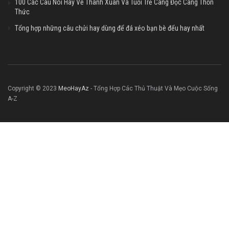
100 Các Câu Nói Hay Về Thanh Xuân Và Tuổi Trẻ Càng Đọc Càng Thổn
Thức
Tổng hợp những câu chửi hay dùng để đá xéo bạn bè đểu hay nhất
Copyright © 2023
MeoHayAz
- Tổng Hợp Các Thủ Thuật Và Mẹo Cuộc Sống
A-Z