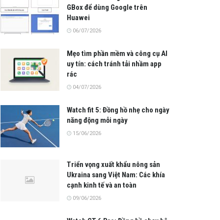
GBox để dùng Google trên
Huawei
06/07/2026
Mẹo tìm phần mềm và công cụ AI
uy tín: cách tránh tải nhầm app
rác
04/07/2026
Watch fit 5: Đồng hồ nhẹ cho ngày
năng động mỗi ngày
15/06/2026
Triển vọng xuất khẩu nông sản
Ukraina sang Việt Nam: Các khía
cạnh kinh tế và an toàn
09/06/2026