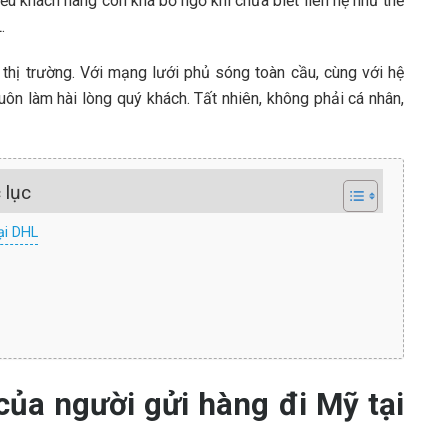
ều khách hàng còn khá bỡ ngỡ khi chưa biết liên hệ như thế
.
 thị trường. Với mạng lưới phủ sóng toàn cầu, cùng với hệ
uôn làm hài lòng quý khách. Tất nhiên, không phải cá nhân,
 lục
ại DHL
ủa người gửi hàng đi Mỹ tại