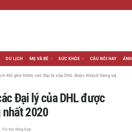
DU LỊCH
MẸ VÀ BÉ
SỨC KHỎE
CÂU NÓI HAY
ẢNH
 ích khi ghé thăm các Đại lý của DHL được khách hàng ưa
 các Đại lý của DHL được
 nhất 2020
,
Tin tức tổng hợp