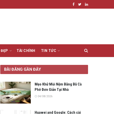
 ĐẸP
TÀI CHÍNH
TIN TỨC
BÀI ĐĂNG GẦN ĐÂY
Mẹo Khử Mùi Nệm Bằng Bã Cà
Phê Đơn Giản Tại Nhà
04/08/2026
Huawei and Google: Cách cài