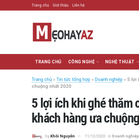
Trang chủ
Giới thiệu
Liên hệ
TRANG CHỦ
CÔNG NGHỆ
NGHỆ THUẬT
Trang chủ
»
Tin tức tổng hợp
»
Doanh nghiệp
»
5 lợi
chuộng nhất 2020
5 lợi ích khi ghé thăm
khách hàng ưa chuộng
by
Khôi Nguyễn
11/12/2020
in
Doanh nghiệp