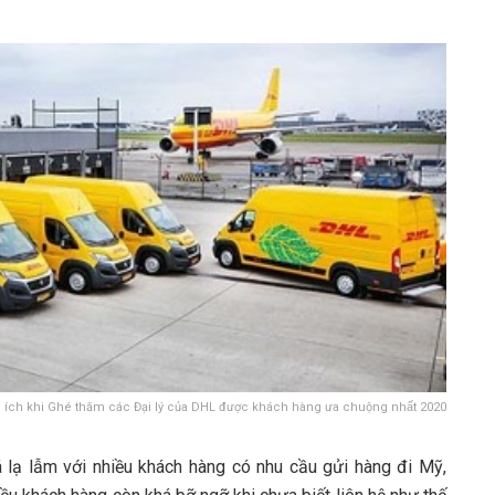
̛̣i ích khi Ghé thăm các Đại lý của DHL được khách hàng ưa chuộng nhất 2020
lạ lẫm với nhiều khách hàng có nhu cầu gửi hàng đi Mỹ,