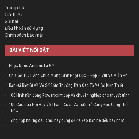
Trang chủ
Giới thiệu
Gửi bài
Điều khoản sử dụng
Chính sách bảo mật
BÀI VIẾT NỔI BẬT
Nhạc Nước Âm Sàn Là Gì?
Chia Sẻ 1001 Ảnh Chúc Mừng Sinh Nhật Độc – Đẹp – Vui Và Miễn Phí
Bạn Đã Biết Gì Về Vé Số Bấm Thưởng Trên Các Tờ Vé Số Kiến Thiết
100 Hình nền động Powerpoint đẹp và chuyên nghiệp cho thuyết trình
100 Các Câu Nói Hay Về Thanh Xuân Và Tuổi Trẻ Càng Đọc Càng Thổn
Thức
Tổng hợp những câu chửi hay dùng để đá xéo bạn bè đểu hay nhất