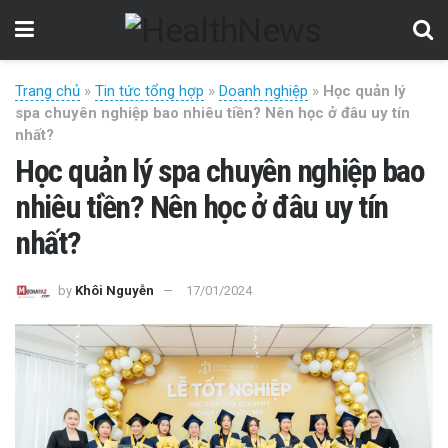
Trang chủ
»
Tin tức tổng hợp
»
Doanh nghiệp
»
Học quản lý
spa chuyên nghiệp bao nhiêu tiền? Nên học ở đâu uy tín
nhất?
Học quản lý spa chuyên nghiệp bao
nhiêu tiền? Nên học ở đâu uy tín
nhất?
by
Khôi Nguyễn
17/01/2024