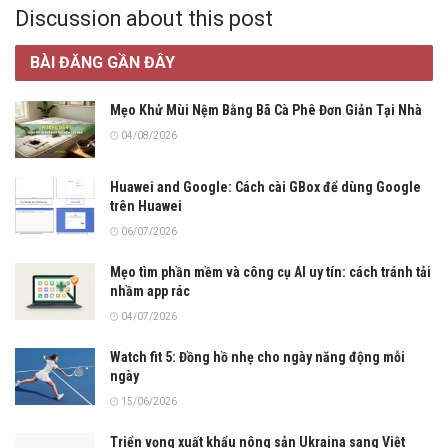
Discussion about this post
BÀI ĐĂNG GẦN ĐÂY
Mẹo Khử Mùi Nệm Bằng Bã Cà Phê Đơn Giản Tại Nhà
04/08/2026
Huawei and Google: Cách cài GBox để dùng Google
trên Huawei
06/07/2026
Mẹo tìm phần mềm và công cụ AI uy tín: cách tránh tải
nhầm app rác
04/07/2026
Watch fit 5: Đồng hồ nhẹ cho ngày năng động mỗi
ngày
15/06/2026
Triển vọng xuất khẩu nông sản Ukraina sang Việt