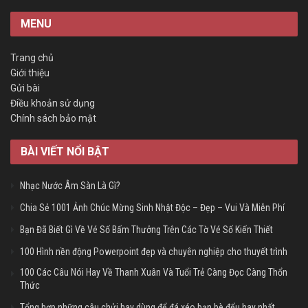
MENU
Trang chủ
Giới thiệu
Gửi bài
Điều khoản sử dụng
Chính sách bảo mật
BÀI VIẾT NỔI BẬT
Nhạc Nước Âm Sàn Là Gì?
Chia Sẻ 1001 Ảnh Chúc Mừng Sinh Nhật Độc – Đẹp – Vui Và Miễn Phí
Bạn Đã Biết Gì Về Vé Số Bấm Thưởng Trên Các Tờ Vé Số Kiến Thiết
100 Hình nền động Powerpoint đẹp và chuyên nghiệp cho thuyết trình
100 Các Câu Nói Hay Về Thanh Xuân Và Tuổi Trẻ Càng Đọc Càng Thổn
Thức
Tổng hợp những câu chửi hay dùng để đá xéo bạn bè đểu hay nhất