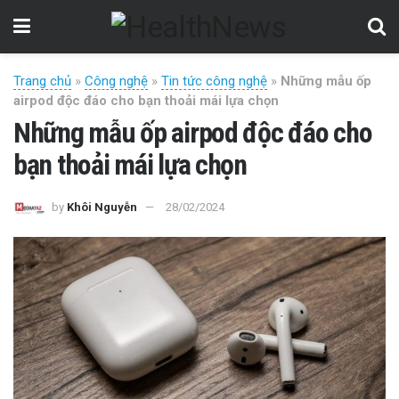
Trang chủ
»
Công nghệ
»
Tin tức công nghệ
»
Những mẫu ốp
airpod độc đáo cho bạn thoải mái lựa chọn
Những mẫu ốp airpod độc đáo cho
bạn thoải mái lựa chọn
by
Khôi Nguyễn
28/02/2024