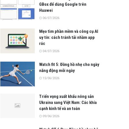
GBox để dùng Google trên
Huawei
06/07/2026
Mẹo tìm phần mềm và công cụ AI
uy tín: cách tránh tải nhầm app
rác
04/07/2026
Watch fit 5: Đồng hồ nhẹ cho ngày
năng động mỗi ngày
15/06/2026
Triển vọng xuất khẩu nông sản
Ukraina sang Việt Nam: Các khía
cạnh kinh tế và an toàn
09/06/2026