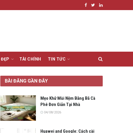
 ĐẸP
TÀI CHÍNH
TIN TỨC
BÀI ĐĂNG GẦN ĐÂY
Mẹo Khử Mùi Nệm Bằng Bã Cà
Phê Đơn Giản Tại Nhà
04/08/2026
Huawei and Google: Cách cài