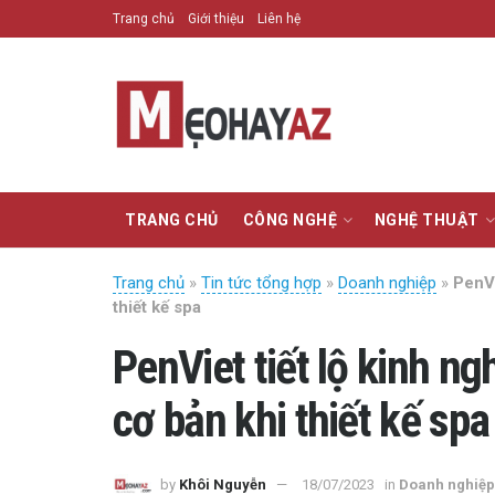
Trang chủ
Giới thiệu
Liên hệ
TRANG CHỦ
CÔNG NGHỆ
NGHỆ THUẬT
Trang chủ
»
Tin tức tổng hợp
»
Doanh nghiệp
»
PenVi
thiết kế spa
PenViet tiết lộ kinh n
cơ bản khi thiết kế sp
by
Khôi Nguyễn
18/07/2023
in
Doanh nghiệp