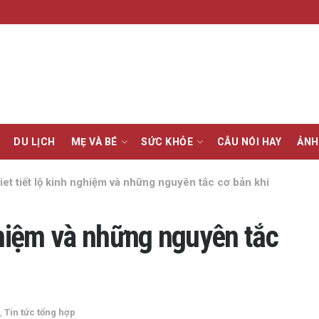
DU LỊCH
MẸ VÀ BÉ
SỨC KHỎE
CÂU NÓI HAY
ẢNH
et tiết lộ kinh nghiệm và những nguyên tắc cơ bản khi
ghiệm và những nguyên tắc
a
,
Tin tức tổng hợp