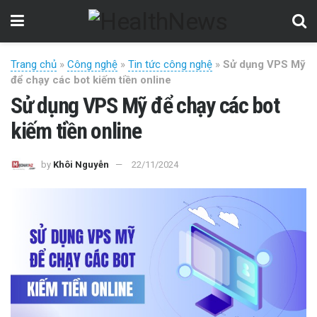
Trang chủ
»
Công nghệ
»
Tin tức công nghệ
»
Sử dụng VPS Mỹ
để chạy các bot kiếm tiền online
Sử dụng VPS Mỹ để chạy các bot
kiếm tiền online
by
Khôi Nguyễn
22/11/2024