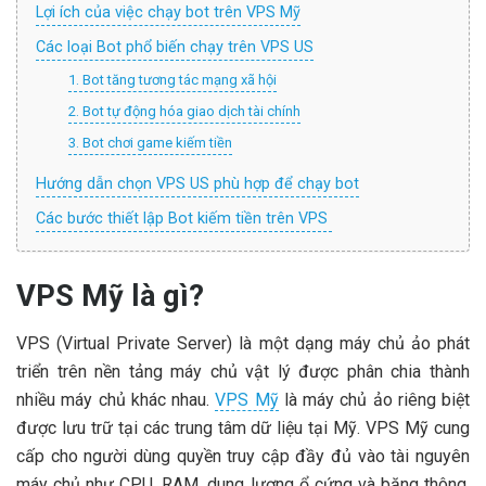
Lợi ích của việc chạy bot trên VPS Mỹ
Các loại Bot phổ biến chạy trên VPS US
1. Bot tăng tương tác mạng xã hội
2. Bot tự động hóa giao dịch tài chính
3. Bot chơi game kiếm tiền
Hướng dẫn chọn VPS US phù hợp để chạy bot
Các bước thiết lập Bot kiếm tiền trên VPS
VPS Mỹ là gì?
VPS (Virtual Private Server) là một dạng máy chủ ảo phát
triển trên nền tảng máy chủ vật lý được phân chia thành
nhiều máy chủ khác nhau.
VPS Mỹ
là máy chủ ảo riêng biệt
được lưu trữ tại các trung tâm dữ liệu tại Mỹ. VPS Mỹ cung
cấp cho người dùng quyền truy cập đầy đủ vào tài nguyên
máy chủ như CPU, RAM, dung lượng ổ cứng và băng thông.