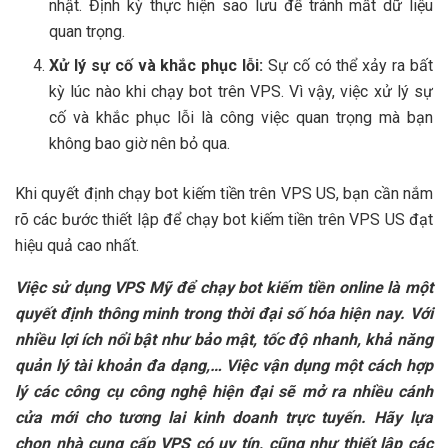
nhật. Định kỳ thực hiện sao lưu để tránh mất dữ liệu
quan trọng.
Xử lý sự cố và khắc phục lỗi:
Sự cố có thể xảy ra bất
kỳ lúc nào khi chạy bot trên VPS. Vì vậy, việc xử lý sự
cố và khắc phục lỗi là công việc quan trọng mà bạn
không bao giờ nên bỏ qua.
Khi quyết định chạy bot kiếm tiền trên VPS US, bạn cần nắm
rõ các bước thiết lập để chạy bot kiếm tiền trên VPS US đạt
hiệu quả cao nhất.
Việc sử dụng VPS Mỹ để chạy bot kiếm tiền online là một
quyết định thông minh trong thời đại số hóa hiện nay. Với
nhiều lợi ích nổi bật như bảo mật, tốc độ nhanh, khả năng
quản lý tài khoản đa dạng,… Việc vận dụng một cách hợp
lý các công cụ công nghệ hiện đại sẽ mở ra nhiều cánh
cửa mới cho tương lai kinh doanh trực tuyến. Hãy lựa
chọn nhà cung cấp VPS có uy tín, cũng như thiết lập các