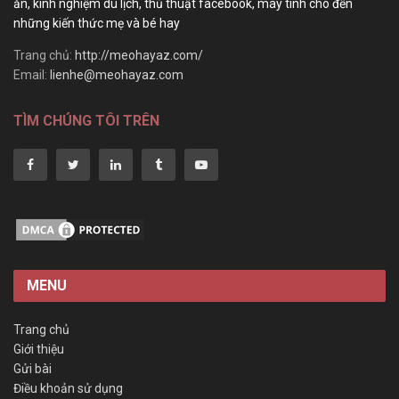
ăn, kinh nghiệm du lịch, thủ thuật facebook, máy tính cho đến
những kiến thức mẹ và bé hay
Trang chủ:
http://meohayaz.com/
Email:
lienhe@meohayaz.com
TÌM CHÚNG TÔI TRÊN
MENU
Trang chủ
Giới thiệu
Gửi bài
Điều khoản sử dụng