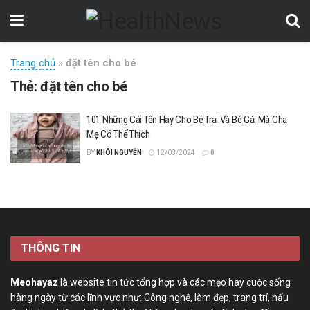
Trang chủ
»
đặt tên cho bé
Thẻ:
đặt tên cho bé
101 Những Cái Tên Hay Cho Bé Trai Và Bé Gái Mà Cha
Mẹ Có Thể Thích
BY
KHÔI NGUYỄN
12/03/2024
0
THÔNG TIN
Meohayaz
là website tin tức tổng hợp và các mẹo hay cuộc sống
hàng ngày từ các lĩnh vực như: Công nghệ, làm đẹp, trang trí, nấu