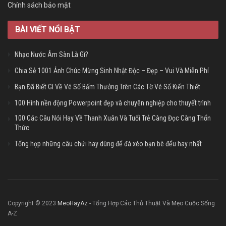
Chính sách bảo mật
BÀI VIẾT NỔI BẬT
Nhạc Nước Âm Sàn Là Gì?
Chia Sẻ 1001 Ảnh Chúc Mừng Sinh Nhật Độc – Đẹp – Vui Và Miễn Phí
Bạn Đã Biết Gì Về Vé Số Bấm Thưởng Trên Các Tờ Vé Số Kiến Thiết
100 Hình nền động Powerpoint đẹp và chuyên nghiệp cho thuyết trình
100 Các Câu Nói Hay Về Thanh Xuân Và Tuổi Trẻ Càng Đọc Càng Thổn
Thức
Tổng hợp những câu chửi hay dùng để đá xéo bạn bè đểu hay nhất
Copyright © 2023
MeoHayAz
- Tổng Hợp Các Thủ Thuật Và Mẹo Cuộc Sống
A-Z