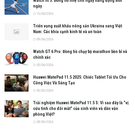
Watch fit 5: Đồng hồ nhẹ cho ngày năng động mỗi
ngày
15/06/2026
Triển vọng xuất khẩu nông sản Ukraina sang Việt
Nam: Các khía cạnh kinh tế và an toàn
09/06/2026
Watch GT 6 Pro: Đồng hồ chạy bộ marathon bền bỉ và
chính xác
03/06/2026
Huawei MatePad 11.5 2025: Chiếc Tablet Tối Ưu Cho
Công Việc Và Sáng Tạo
05/05/2026
Trải nghiệm Huawei MatePad 11.5 S: Vì sao đây là “vị
cứu tinh cho đôi mắt” của sinh viên và dân văn
phòng Việt?
28/04/2026