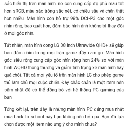
sắc hiển thị trên màn hình, nó còn cung cấp độ phủ màu tốt
hơn sRGB, màu sắc trông sắc nét, có chiều sâu và chân thật
hơn nhiều. Màn hình còn hỗ trợ 98% DCI-P3 cho một góc
nhìn rộng, bao quát hơn, đảm bảo hình ảnh không bị thay đổi
ở mọi góc nhìn.
Tất nhiên, màn hình cong LG 38 inch Ultrawide QHD+ sẽ giúp
bạn đắm chìm trong mọi trận game đầy cam go. Màn hình
góc siêu rộng cung cấp góc nhìn rộng hơn 24% so với màn
hình WQHD thông thường và giảm tình trạng xé màn hình hay
quá chói. Tất cả mọi yếu tố trên màn hình LG cho phép game
thủ làm chủ mọi cuộc chiến. Đây chắc chắn là một item nên
sắm nhất để có thể đồng bộ với hệ thống PC gaming của
bạn.
Tổng kết lại, trên đây là những màn hình PC đáng mua nhất
mùa back to school này bạn không nên bỏ qua. Bạn đã lựa
chọn được một item nào ưng ý cho mình chưa?