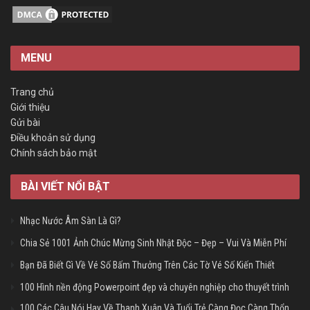
MENU
Trang chủ
Giới thiệu
Gửi bài
Điều khoản sử dụng
Chính sách bảo mật
BÀI VIẾT NỔI BẬT
Nhạc Nước Âm Sàn Là Gì?
Chia Sẻ 1001 Ảnh Chúc Mừng Sinh Nhật Độc – Đẹp – Vui Và Miễn Phí
Bạn Đã Biết Gì Về Vé Số Bấm Thưởng Trên Các Tờ Vé Số Kiến Thiết
100 Hình nền động Powerpoint đẹp và chuyên nghiệp cho thuyết trình
100 Các Câu Nói Hay Về Thanh Xuân Và Tuổi Trẻ Càng Đọc Càng Thổn