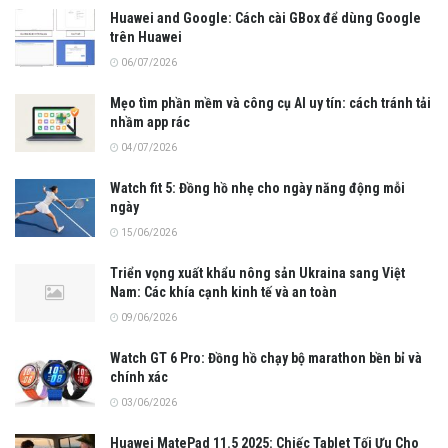
Huawei and Google: Cách cài GBox để dùng Google
trên Huawei
06/07/2026
Mẹo tìm phần mềm và công cụ AI uy tín: cách tránh tải
nhầm app rác
04/07/2026
Watch fit 5: Đồng hồ nhẹ cho ngày năng động mỗi
ngày
15/06/2026
Triển vọng xuất khẩu nông sản Ukraina sang Việt
Nam: Các khía cạnh kinh tế và an toàn
09/06/2026
Watch GT 6 Pro: Đồng hồ chạy bộ marathon bền bỉ và
chính xác
03/06/2026
Huawei MatePad 11.5 2025: Chiếc Tablet Tối Ưu Cho