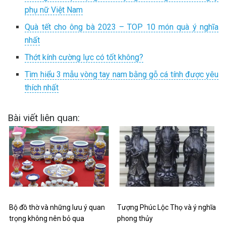
phụ nữ Việt Nam
Quà tết cho ông bà 2023 – TOP 10 món quà ý nghĩa
nhất
Thớt kính cường lực có tốt không?
Tìm hiểu 3 mẫu vòng tay nam bằng gỗ cá tính được yêu
thích nhất
Bài viết liên quan:
Bộ đồ thờ và những lưu ý quan
Tượng Phúc Lộc Thọ và ý nghĩa
trọng không nên bỏ qua
phong thủy