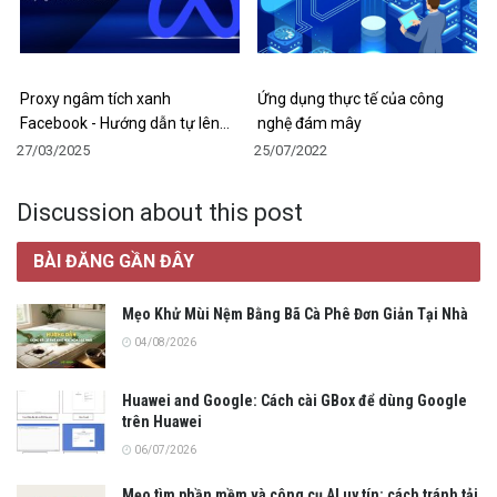
Proxy ngâm tích xanh
Ứng dụng thực tế của công
Facebook - Hướng dẫn tự lên…
nghệ đám mây
27/03/2025
25/07/2022
Discussion about this post
BÀI ĐĂNG GẦN ĐÂY
Mẹo Khử Mùi Nệm Bằng Bã Cà Phê Đơn Giản Tại Nhà
04/08/2026
Huawei and Google: Cách cài GBox để dùng Google
trên Huawei
06/07/2026
Mẹo tìm phần mềm và công cụ AI uy tín: cách tránh tải