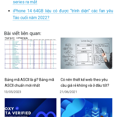
series ra mắt
iPhone 14 64GB liệu có được “trình diện” các fan yêu
Táo cuối năm 2022?
Bài viết liên quan:
Bảng mã ASCII là gì? Bảng mã
Có nên thiết kế web theo yêu
ASCII chuẩn mới nhất
cầu giá rẻ không và ở đâu tốt?
13/05/2023
21/06/2021