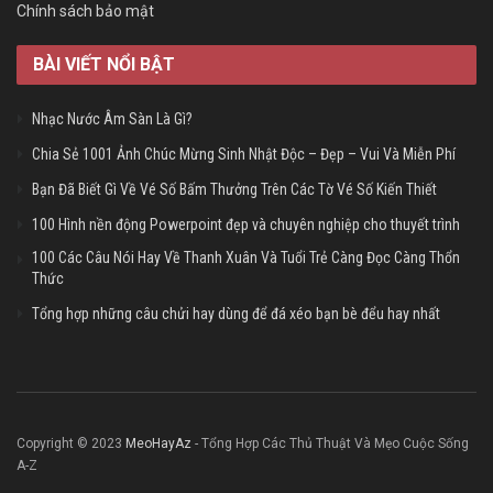
Chính sách bảo mật
BÀI VIẾT NỔI BẬT
Nhạc Nước Âm Sàn Là Gì?
Chia Sẻ 1001 Ảnh Chúc Mừng Sinh Nhật Độc – Đẹp – Vui Và Miễn Phí
Bạn Đã Biết Gì Về Vé Số Bấm Thưởng Trên Các Tờ Vé Số Kiến Thiết
100 Hình nền động Powerpoint đẹp và chuyên nghiệp cho thuyết trình
100 Các Câu Nói Hay Về Thanh Xuân Và Tuổi Trẻ Càng Đọc Càng Thổn
Thức
Tổng hợp những câu chửi hay dùng để đá xéo bạn bè đểu hay nhất
Copyright © 2023
MeoHayAz
- Tổng Hợp Các Thủ Thuật Và Mẹo Cuộc Sống
A-Z