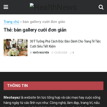
Trang chủ
»
bàn gallery cưới đơn giản
Thẻ:
bàn gallery cưới đơn giản
30 Ý Tưởng Phá Cách Độc Đáo Dành Cho Trang Trí Tiệc
Cưới Siêu Tiết Kiệm
BY
KHÔI NGUYỄN
12/03/2024
0
THÔNG TIN
Meohayaz
là website tin tức tổng hợp và các mẹo hay cuộc sống
hàng ngày từ các lĩnh vực như: Công nghệ, làm đẹp, trang trí, nấu