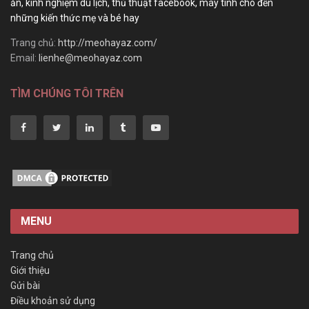
ăn, kinh nghiệm du lịch, thủ thuật facebook, máy tính cho đến
những kiến thức mẹ và bé hay
Trang chủ:
http://meohayaz.com/
Email:
lienhe@meohayaz.com
TÌM CHÚNG TÔI TRÊN
MENU
Trang chủ
Giới thiệu
Gửi bài
Điều khoản sử dụng