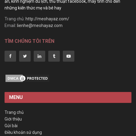
ăn, kinh nghiệm du lịch, thủ thuật facebook, máy tính cho đến
những kiến thức mẹ và bé hay
Trang chủ:
http://meohayaz.com/
Email:
lienhe@meohayaz.com
TÌM CHÚNG TÔI TRÊN
MENU
Trang chủ
Giới thiệu
Gửi bài
Điều khoản sử dụng