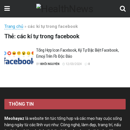
Trang chủ
»
các kí tự trong facebook
Thẻ:
các kí tự trong facebook
Tổng Hợp Icon Facebook, Ký Tự Đặc Biệt Facebook,
Emoji Trên Fb Độc Đáo
BY
KHÔI NGUYỄN
12/03/2024
0
THÔNG TIN
Meohayaz
là website tin tức tổng hợp và các mẹo hay cuộc sống
hàng ngày từ các lĩnh vực như: Công nghệ, làm đẹp, trang trí, nấu