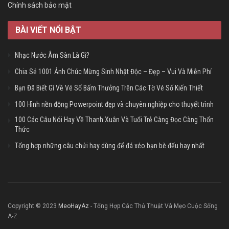
Chính sách bảo mật
BÀI VIẾT NỔI BẬT
Nhạc Nước Âm Sàn Là Gì?
Chia Sẻ 1001 Ảnh Chúc Mừng Sinh Nhật Độc – Đẹp – Vui Và Miễn Phí
Bạn Đã Biết Gì Về Vé Số Bấm Thưởng Trên Các Tờ Vé Số Kiến Thiết
100 Hình nền động Powerpoint đẹp và chuyên nghiệp cho thuyết trình
100 Các Câu Nói Hay Về Thanh Xuân Và Tuổi Trẻ Càng Đọc Càng Thổn
Thức
Tổng hợp những câu chửi hay dùng để đá xéo bạn bè đểu hay nhất
Copyright © 2023
MeoHayAz
- Tổng Hợp Các Thủ Thuật Và Mẹo Cuộc Sống
A-Z