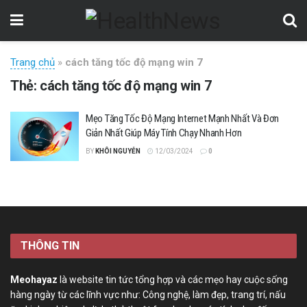
Trang chủ
»
cách tăng tốc độ mạng win 7
Thẻ:
cách tăng tốc độ mạng win 7
Mẹo Tăng Tốc Độ Mạng Internet Mạnh Nhất Và Đơn
Giản Nhất Giúp Máy Tính Chạy Nhanh Hơn
BY
KHÔI NGUYỄN
12/03/2024
0
THÔNG TIN
Meohayaz
là website tin tức tổng hợp và các mẹo hay cuộc sống
hàng ngày từ các lĩnh vực như: Công nghệ, làm đẹp, trang trí, nấu