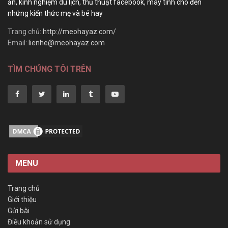
ăn, kinh nghiệm du lịch, thủ thuật facebook, máy tính cho đến
những kiến thức mẹ và bé hay
Trang chủ:
http://meohayaz.com/
Email:
lienhe@meohayaz.com
TÌM CHÚNG TÔI TRÊN
MENU
Trang chủ
Giới thiệu
Gửi bài
Điều khoản sử dụng