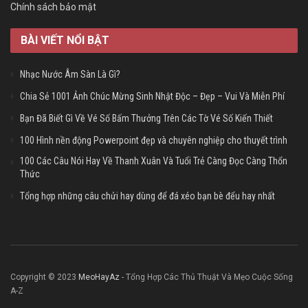
Chính sách bảo mật
BÀI VIẾT NỔI BẬT
Nhạc Nước Âm Sàn Là Gì?
Chia Sẻ 1001 Ảnh Chúc Mừng Sinh Nhật Độc – Đẹp – Vui Và Miễn Phí
Bạn Đã Biết Gì Về Vé Số Bấm Thưởng Trên Các Tờ Vé Số Kiến Thiết
100 Hình nền động Powerpoint đẹp và chuyên nghiệp cho thuyết trình
100 Các Câu Nói Hay Về Thanh Xuân Và Tuổi Trẻ Càng Đọc Càng Thổn
Thức
Tổng hợp những câu chửi hay dùng để đá xéo bạn bè đểu hay nhất
Copyright © 2023
MeoHayAz
- Tổng Hợp Các Thủ Thuật Và Mẹo Cuộc Sống
A-Z