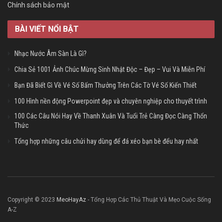
Chính sách bảo mật
BÀI VIẾT NỔI BẬT
Nhạc Nước Âm Sàn Là Gì?
Chia Sẻ 1001 Ảnh Chúc Mừng Sinh Nhật Độc – Đẹp – Vui Và Miễn Phí
Bạn Đã Biết Gì Về Vé Số Bấm Thưởng Trên Các Tờ Vé Số Kiến Thiết
100 Hình nền động Powerpoint đẹp và chuyên nghiệp cho thuyết trình
100 Các Câu Nói Hay Về Thanh Xuân Và Tuổi Trẻ Càng Đọc Càng Thổn
Thức
Tổng hợp những câu chửi hay dùng để đá xéo bạn bè đểu hay nhất
Copyright © 2023
MeoHayAz
- Tổng Hợp Các Thủ Thuật Và Mẹo Cuộc Sống
A-Z