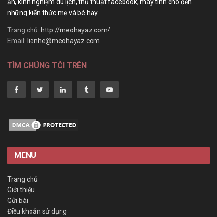
ăn, kinh nghiệm du lịch, thủ thuật facebook, máy tính cho đến
những kiến thức mẹ và bé hay
Trang chủ:
http://meohayaz.com/
Email:
lienhe@meohayaz.com
TÌM CHÚNG TÔI TRÊN
MENU
Trang chủ
Giới thiệu
Gửi bài
Điều khoản sử dụng