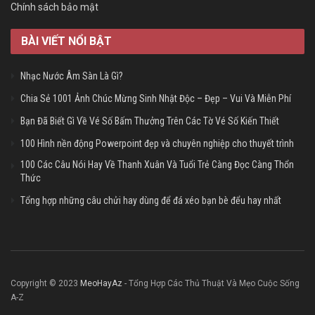
Chính sách bảo mật
BÀI VIẾT NỔI BẬT
Nhạc Nước Âm Sàn Là Gì?
Chia Sẻ 1001 Ảnh Chúc Mừng Sinh Nhật Độc – Đẹp – Vui Và Miễn Phí
Bạn Đã Biết Gì Về Vé Số Bấm Thưởng Trên Các Tờ Vé Số Kiến Thiết
100 Hình nền động Powerpoint đẹp và chuyên nghiệp cho thuyết trình
100 Các Câu Nói Hay Về Thanh Xuân Và Tuổi Trẻ Càng Đọc Càng Thổn
Thức
Tổng hợp những câu chửi hay dùng để đá xéo bạn bè đểu hay nhất
Copyright © 2023
MeoHayAz
- Tổng Hợp Các Thủ Thuật Và Mẹo Cuộc Sống
A-Z