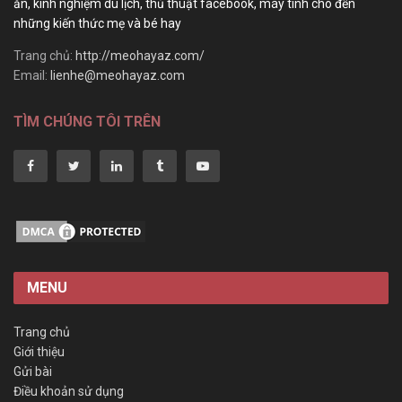
ăn, kinh nghiệm du lịch, thủ thuật facebook, máy tính cho đến
những kiến thức mẹ và bé hay
Trang chủ:
http://meohayaz.com/
Email:
lienhe@meohayaz.com
TÌM CHÚNG TÔI TRÊN
MENU
Trang chủ
Giới thiệu
Gửi bài
Điều khoản sử dụng