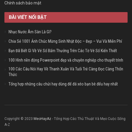
Chính sách bảo mật
BÀI VIẾT NỔI BẬT
Nhạc Nước Âm Sàn Là Gì?
Chia Sẻ 1001 Ảnh Chúc Mừng Sinh Nhật Độc – Đẹp – Vui Và Miễn Phí
Bạn Đã Biết Gì Về Vé Số Bấm Thưởng Trên Các Tờ Vé Số Kiến Thiết
100 Hình nền động Powerpoint đẹp và chuyên nghiệp cho thuyết trình
100 Các Câu Nói Hay Về Thanh Xuân Và Tuổi Trẻ Càng Đọc Càng Thổn
Thức
Tổng hợp những câu chửi hay dùng để đá xéo bạn bè đểu hay nhất
Copyright © 2023
MeoHayAz
- Tổng Hợp Các Thủ Thuật Và Mẹo Cuộc Sống
A-Z