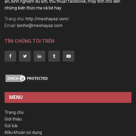
ăn, kinh nghiệm du lịch, thủ thuật facebook, máy tính cho đến
những kiến thức mẹ và bé hay
Trang chủ:
http://meohayaz.com/
Email:
lienhe@meohayaz.com
TÌM CHÚNG TÔI TRÊN
MENU
Trang chủ
Giới thiệu
Gửi bài
Điều khoản sử dụng