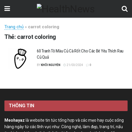
Trang chủ
»
carrot coloring
Thẻ:
carrot coloring
60 Tranh Tô Màu Củ Cà Rốt Cho Các Bé Yêu Thích Rau
Củ Quả
BY
KHÔI NGUYỄN
21/03/2024
0
THÔNG TIN
Meohayaz
là website tin tức tổng hợp và các mẹo hay cuộc sống
hàng ngày từ các lĩnh vực như: Công nghệ, làm đẹp, trang trí, nấu