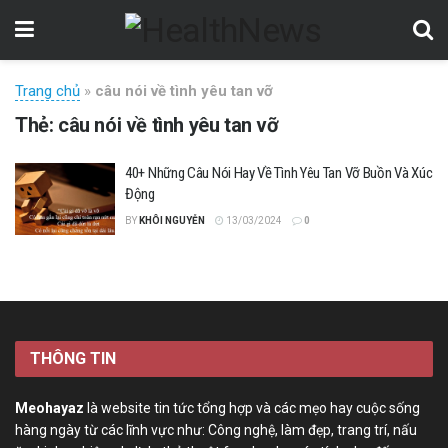
Trang chủ
»
câu nói về tình yêu tan vỡ
Thẻ:
câu nói về tình yêu tan vỡ
40+ Những Câu Nói Hay Về Tình Yêu Tan Vỡ Buồn Và Xúc
Động
BY
KHÔI NGUYỄN
13/03/2024
0
THÔNG TIN
Meohayaz
là website tin tức tổng hợp và các mẹo hay cuộc sống
hàng ngày từ các lĩnh vực như: Công nghệ, làm đẹp, trang trí, nấu