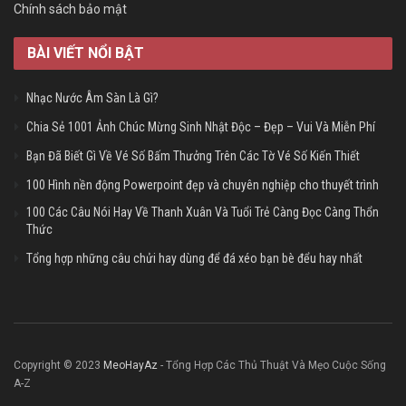
Chính sách bảo mật
BÀI VIẾT NỔI BẬT
Nhạc Nước Âm Sàn Là Gì?
Chia Sẻ 1001 Ảnh Chúc Mừng Sinh Nhật Độc – Đẹp – Vui Và Miễn Phí
Bạn Đã Biết Gì Về Vé Số Bấm Thưởng Trên Các Tờ Vé Số Kiến Thiết
100 Hình nền động Powerpoint đẹp và chuyên nghiệp cho thuyết trình
100 Các Câu Nói Hay Về Thanh Xuân Và Tuổi Trẻ Càng Đọc Càng Thổn
Thức
Tổng hợp những câu chửi hay dùng để đá xéo bạn bè đểu hay nhất
Copyright © 2023
MeoHayAz
- Tổng Hợp Các Thủ Thuật Và Mẹo Cuộc Sống
A-Z