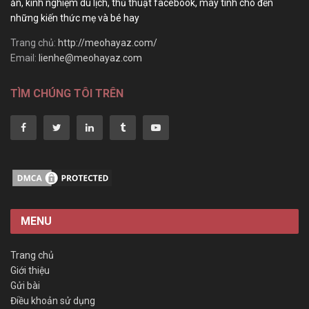
ăn, kinh nghiệm du lịch, thủ thuật facebook, máy tính cho đến
những kiến thức mẹ và bé hay
Trang chủ:
http://meohayaz.com/
Email:
lienhe@meohayaz.com
TÌM CHÚNG TÔI TRÊN
MENU
Trang chủ
Giới thiệu
Gửi bài
Điều khoản sử dụng