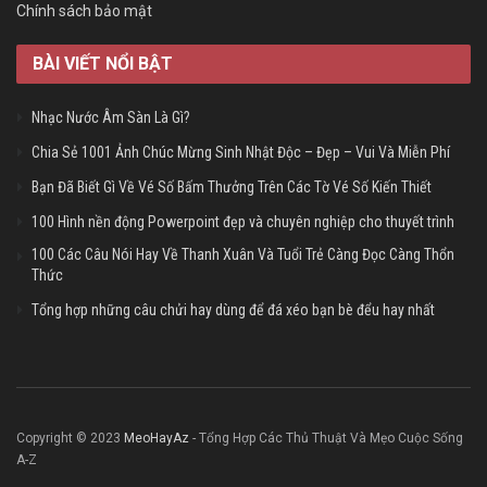
Chính sách bảo mật
BÀI VIẾT NỔI BẬT
Nhạc Nước Âm Sàn Là Gì?
Chia Sẻ 1001 Ảnh Chúc Mừng Sinh Nhật Độc – Đẹp – Vui Và Miễn Phí
Bạn Đã Biết Gì Về Vé Số Bấm Thưởng Trên Các Tờ Vé Số Kiến Thiết
100 Hình nền động Powerpoint đẹp và chuyên nghiệp cho thuyết trình
100 Các Câu Nói Hay Về Thanh Xuân Và Tuổi Trẻ Càng Đọc Càng Thổn
Thức
Tổng hợp những câu chửi hay dùng để đá xéo bạn bè đểu hay nhất
Copyright © 2023
MeoHayAz
- Tổng Hợp Các Thủ Thuật Và Mẹo Cuộc Sống
A-Z