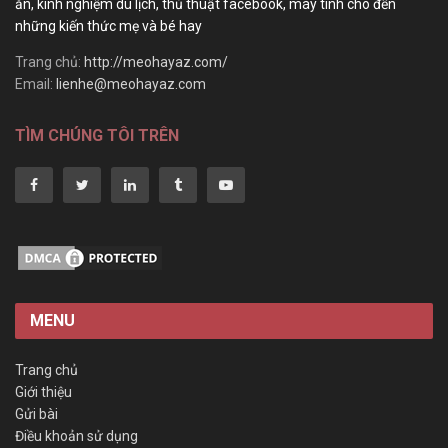
ăn, kinh nghiệm du lịch, thủ thuật facebook, máy tính cho đến
những kiến thức mẹ và bé hay
Trang chủ:
http://meohayaz.com/
Email:
lienhe@meohayaz.com
TÌM CHÚNG TÔI TRÊN
MENU
Trang chủ
Giới thiệu
Gửi bài
Điều khoản sử dụng