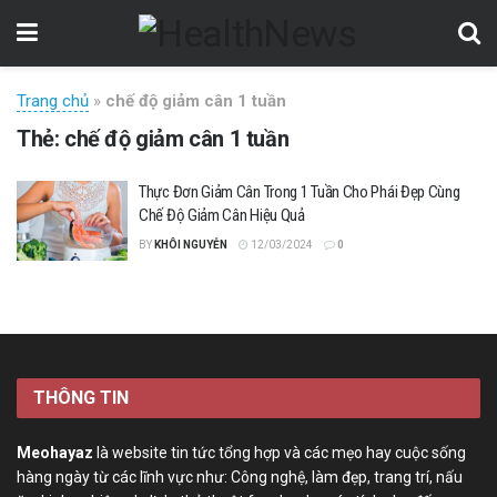
Trang chủ
»
chế độ giảm cân 1 tuần
Thẻ:
chế độ giảm cân 1 tuần
Thực Đơn Giảm Cân Trong 1 Tuần Cho Phái Đẹp Cùng
Chế Độ Giảm Cân Hiệu Quả
BY
KHÔI NGUYỄN
12/03/2024
0
THÔNG TIN
Meohayaz
là website tin tức tổng hợp và các mẹo hay cuộc sống
hàng ngày từ các lĩnh vực như: Công nghệ, làm đẹp, trang trí, nấu