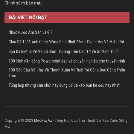
Chính sách bảo mật
BÀI VIẾT NỔI BẬT
Nhạc Nước Âm Sàn Là Gì?
Chia Sẻ 1001 Ảnh Chúc Mừng Sinh Nhật Độc – Đẹp – Vui Và Miễn Phí
Bạn Đã Biết Gì Về Vé Số Bấm Thưởng Trên Các Tờ Vé Số Kiến Thiết
100 Hình nền động Powerpoint đẹp và chuyên nghiệp cho thuyết trình
100 Các Câu Nói Hay Về Thanh Xuân Và Tuổi Trẻ Càng Đọc Càng Thổn
Thức
Tổng hợp những câu chửi hay dùng để đá xéo bạn bè đểu hay nhất
Copyright © 2023
MeoHayAz
- Tổng Hợp Các Thủ Thuật Và Mẹo Cuộc Sống
A-Z