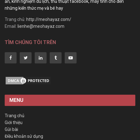
ăn, kinh nghiệm du lịch, thủ thuật facebook, máy tính cho đến
những kiến thức mẹ và bé hay
Trang chủ:
http://meohayaz.com/
Email:
lienhe@meohayaz.com
TÌM CHÚNG TÔI TRÊN
MENU
Trang chủ
Giới thiệu
Gửi bài
Điều khoản sử dụng