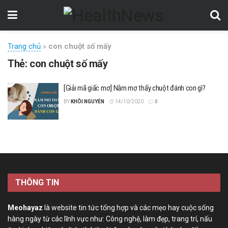
Trang chủ
»
con chuột số mấy
Thẻ:
con chuột số mấy
[Giải mã giấc mơ] Nằm mơ thấy chuột đánh con gì?
BY
KHÔI NGUYỄN
14/10/2020
0
THÔNG TIN
Meohayaz
là website tin tức tổng hợp và các mẹo hay cuộc sống
hàng ngày từ các lĩnh vực như: Công nghệ, làm đẹp, trang trí, nấu