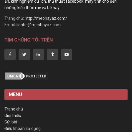
ăn, kinh nghiệm du lịch, thủ thuật facebook, máy tính cho đến
những kiến thức mẹ và bé hay
Trang chủ:
http://meohayaz.com/
Email:
lienhe@meohayaz.com
TÌM CHÚNG TÔI TRÊN
MENU
Trang chủ
Giới thiệu
Gửi bài
Điều khoản sử dụng