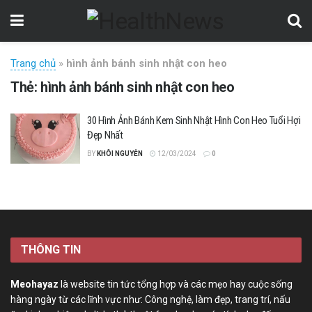
Trang chủ
»
hình ảnh bánh sinh nhật con heo
Thẻ:
hình ảnh bánh sinh nhật con heo
30 Hình Ảnh Bánh Kem Sinh Nhật Hình Con Heo Tuổi Hợi
Đẹp Nhất
BY
KHÔI NGUYỄN
12/03/2024
0
THÔNG TIN
Meohayaz
là website tin tức tổng hợp và các mẹo hay cuộc sống
hàng ngày từ các lĩnh vực như: Công nghệ, làm đẹp, trang trí, nấu