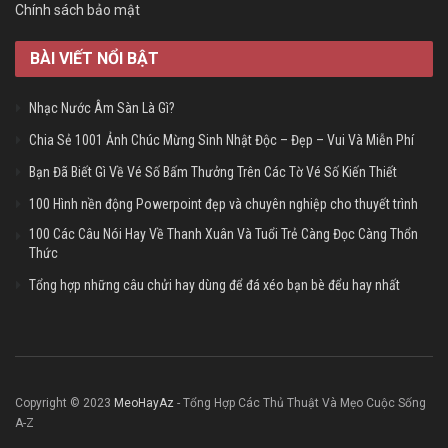
Chính sách bảo mật
BÀI VIẾT NỔI BẬT
Nhạc Nước Âm Sàn Là Gì?
Chia Sẻ 1001 Ảnh Chúc Mừng Sinh Nhật Độc – Đẹp – Vui Và Miễn Phí
Bạn Đã Biết Gì Về Vé Số Bấm Thưởng Trên Các Tờ Vé Số Kiến Thiết
100 Hình nền động Powerpoint đẹp và chuyên nghiệp cho thuyết trình
100 Các Câu Nói Hay Về Thanh Xuân Và Tuổi Trẻ Càng Đọc Càng Thổn
Thức
Tổng hợp những câu chửi hay dùng để đá xéo bạn bè đểu hay nhất
Copyright © 2023
MeoHayAz
- Tổng Hợp Các Thủ Thuật Và Mẹo Cuộc Sống
A-Z