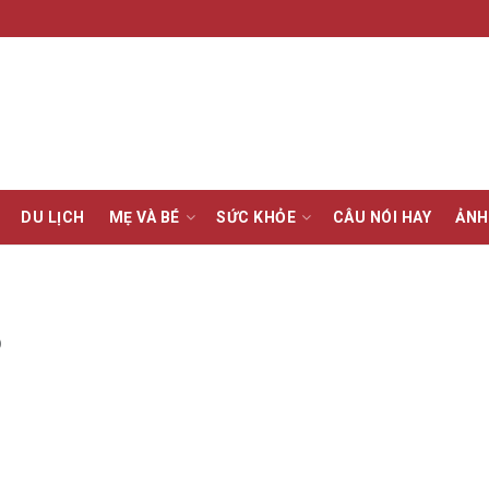
DU LỊCH
MẸ VÀ BÉ
SỨC KHỎE
CÂU NÓI HAY
ẢNH
p