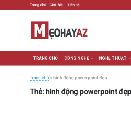
Trang chủ
Giới thiệu
Liên hệ
TRANG CHỦ
CÔNG NGHỆ
NGHỆ THUẬT
Trang chủ
»
hình động powerpoint đẹp
Thẻ:
hình động powerpoint đẹ