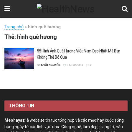
Trang chủ
»
hình quê hương
Thẻ:
hình quê hương
55 Hình Ảnh Quê Hương Việt Nam Đẹp Nhất Mà Bạn
Không Thể Bỏ Qua
BY
KHÔI NGUYỄN
21/03/2024
0
THÔNG TIN
Meohayaz
là website tin tức tổng hợp và các mẹo hay cuộc sống
hàng ngày từ các lĩnh vực như: Công nghệ, làm đẹp, trang trí, nấu