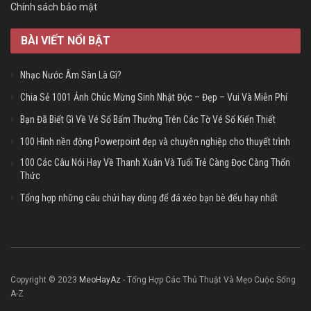
Chính sách bảo mật
BÀI VIẾT NỔI BẬT
Nhạc Nước Âm Sàn Là Gì?
Chia Sẻ 1001 Ảnh Chúc Mừng Sinh Nhật Độc – Đẹp – Vui Và Miễn Phí
Bạn Đã Biết Gì Về Vé Số Bấm Thưởng Trên Các Tờ Vé Số Kiến Thiết
100 Hình nền động Powerpoint đẹp và chuyên nghiệp cho thuyết trình
100 Các Câu Nói Hay Về Thanh Xuân Và Tuổi Trẻ Càng Đọc Càng Thổn
Thức
Tổng hợp những câu chửi hay dùng để đá xéo bạn bè đểu hay nhất
Copyright © 2023
MeoHayAz
- Tổng Hợp Các Thủ Thuật Và Mẹo Cuộc Sống
A-Z