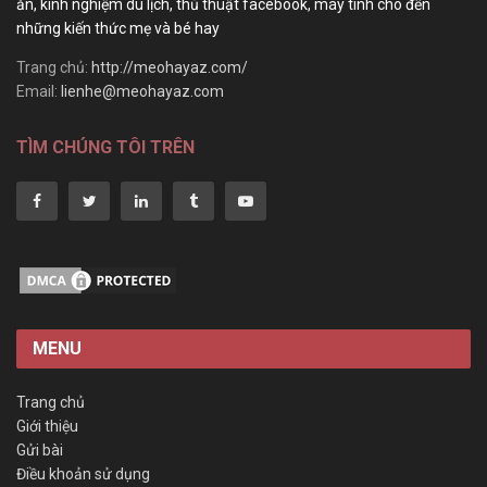
ăn, kinh nghiệm du lịch, thủ thuật facebook, máy tính cho đến
những kiến thức mẹ và bé hay
Trang chủ:
http://meohayaz.com/
Email:
lienhe@meohayaz.com
TÌM CHÚNG TÔI TRÊN
MENU
Trang chủ
Giới thiệu
Gửi bài
Điều khoản sử dụng