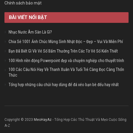
Chính sách bảo mật
BÀI VIẾT NỔI BẬT
Nhạc Nước Âm Sàn Là Gì?
Chia Sẻ 1001 Ảnh Chúc Mừng Sinh Nhật Độc – Đẹp – Vui Và Miễn Phí
Bạn Đã Biết Gì Về Vé Số Bấm Thưởng Trên Các Tờ Vé Số Kiến Thiết
100 Hình nền động Powerpoint đẹp và chuyên nghiệp cho thuyết trình
100 Các Câu Nói Hay Về Thanh Xuân Và Tuổi Trẻ Càng Đọc Càng Thổn
Thức
Tổng hợp những câu chửi hay dùng để đá xéo bạn bè đểu hay nhất
Copyright © 2023
MeoHayAz
- Tổng Hợp Các Thủ Thuật Và Mẹo Cuộc Sống
A-Z