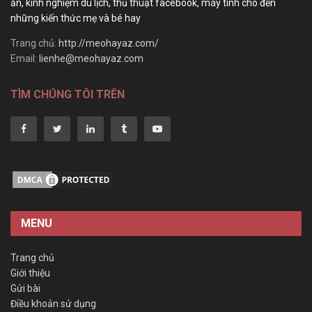
ăn, kinh nghiệm du lịch, thủ thuật facebook, máy tính cho đến
những kiến thức mẹ và bé hay
Trang chủ:
http://meohayaz.com/
Email:
lienhe@meohayaz.com
TÌM CHÚNG TÔI TRÊN
MENU
Trang chủ
Giới thiệu
Gửi bài
Điều khoản sử dụng