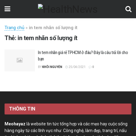
Trang chủ
»
in tem nhãn số lượng ít
Thẻ:
in tem nhãn số lượng ít
In tem nhãn giá rẻ TPHCM ở đâu? Đây là câu trả lời cho
bạn
BY
KHÔI NGUYỄN
25/04/2021
0
THÔNG TIN
Meohayaz
là website tin tức tổng hợp và các mẹo hay cuộc sống
hàng ngày từ các lĩnh vực như: Công nghệ, làm đẹp, trang trí, nấu