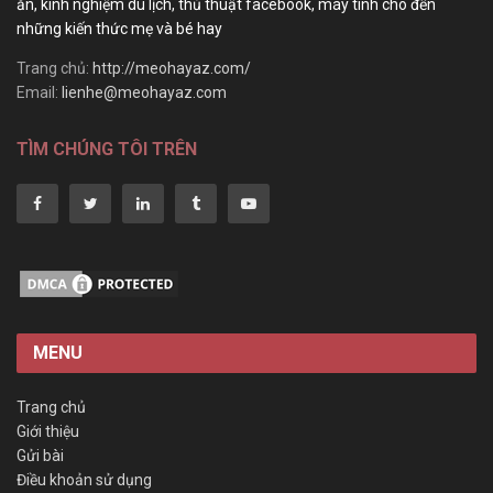
ăn, kinh nghiệm du lịch, thủ thuật facebook, máy tính cho đến
những kiến thức mẹ và bé hay
Trang chủ:
http://meohayaz.com/
Email:
lienhe@meohayaz.com
TÌM CHÚNG TÔI TRÊN
MENU
Trang chủ
Giới thiệu
Gửi bài
Điều khoản sử dụng