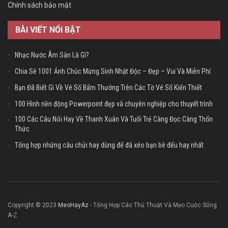
Chính sách bảo mật
BÀI VIẾT NỔI BẬT
Nhạc Nước Âm Sàn Là Gì?
Chia Sẻ 1001 Ảnh Chúc Mừng Sinh Nhật Độc – Đẹp – Vui Và Miễn Phí
Bạn Đã Biết Gì Về Vé Số Bấm Thưởng Trên Các Tờ Vé Số Kiến Thiết
100 Hình nền động Powerpoint đẹp và chuyên nghiệp cho thuyết trình
100 Các Câu Nói Hay Về Thanh Xuân Và Tuổi Trẻ Càng Đọc Càng Thổn
Thức
Tổng hợp những câu chửi hay dùng để đá xéo bạn bè đểu hay nhất
Copyright © 2023
MeoHayAz
- Tổng Hợp Các Thủ Thuật Và Mẹo Cuộc Sống
A-Z