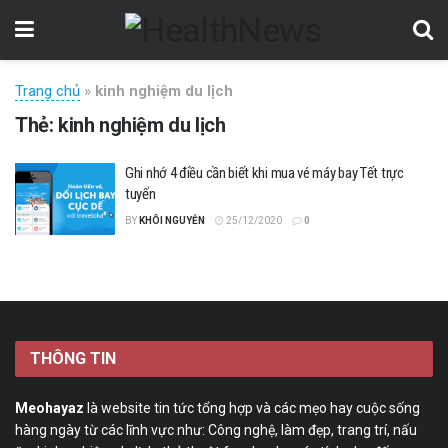
Trang chủ
»
kinh nghiệm du lịch
Thẻ:
kinh nghiệm du lịch
Ghi nhớ 4 điều cần biết khi mua vé máy bay Tết trực
tuyến
BY
KHÔI NGUYỄN
25/12/2020
0
THÔNG TIN
Meohayaz
là website tin tức tổng hợp và các mẹo hay cuộc sống
hàng ngày từ các lĩnh vực như: Công nghệ, làm đẹp, trang trí, nấu