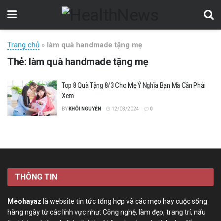
Trang chủ
»
làm quà handmade tặng mẹ
Thẻ:
làm quà handmade tặng mẹ
Top 8 Quà Tặng 8/3 Cho Mẹ Ý Nghĩa Bạn Mà Cần Phải
Xem
BY
KHÔI NGUYỄN
12/03/2024
0
THÔNG TIN
Meohayaz
là website tin tức tổng hợp và các mẹo hay cuộc sống
hàng ngày từ các lĩnh vực như: Công nghệ, làm đẹp, trang trí, nấu