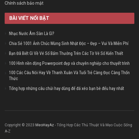
Chính sách bảo mật
BÀI VIẾT NỔI BẬT
Nhạc Nước Âm Sàn Là Gì?
Chia Sẻ 1001 Ảnh Chúc Mừng Sinh Nhật Độc – Đẹp – Vui Và Miễn Phí
Bạn Đã Biết Gì Về Vé Số Bấm Thưởng Trên Các Tờ Vé Số Kiến Thiết
100 Hình nền động Powerpoint đẹp và chuyên nghiệp cho thuyết trình
100 Các Câu Nói Hay Về Thanh Xuân Và Tuổi Trẻ Càng Đọc Càng Thổn
Thức
Tổng hợp những câu chửi hay dùng để đá xéo bạn bè đểu hay nhất
Copyright © 2023
MeoHayAz
- Tổng Hợp Các Thủ Thuật Và Mẹo Cuộc Sống
A-Z