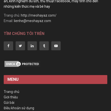
ăn, kinh nghiệm du lịch, thủ thuật facebook, máy tính cho đến
những kiến thức mẹ và bé hay
Trang chủ:
http://meohayaz.com/
Email:
lienhe@meohayaz.com
TÌM CHÚNG TÔI TRÊN
MENU
Trang chủ
Giới thiệu
Gửi bài
Điều khoản sử dụng