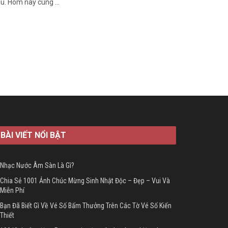
u. Hôm nay cùng ...
BÀI VIẾT NỔI BẬT
Nhạc Nước Âm Sàn Là Gì?
Chia Sẻ 1001 Ảnh Chúc Mừng Sinh Nhật Độc – Đẹp – Vui Và
Miễn Phí
Bạn Đã Biết Gì Về Vé Số Bấm Thưởng Trên Các Tờ Vé Số Kiến
Thiết