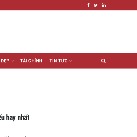
 ĐẸP
TÀI CHÍNH
TIN TỨC
u hay nhất