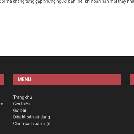
 đời mà không từng gặp những người bạn "bè" khi hoạn nạn mới thấy nha
MENU
Trang chủ
àm
Giới thiệu
Gửi bài
Điều khoản sử dụng
Chính sách bảo mật