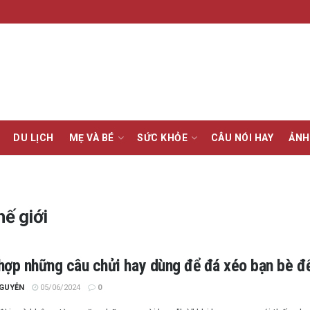
DU LỊCH
MẸ VÀ BÉ
SỨC KHỎE
CÂU NÓI HAY
ẢNH
hế giới
hợp những câu chửi hay dùng để đá xéo bạn bè để
NGUYỄN
05/06/2024
0