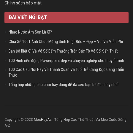
Chính sách bảo mật
BÀI VIẾT NỔI BẬT
Nhạc Nước Âm Sàn Là Gì?
Chia Sẻ 1001 Ảnh Chúc Mừng Sinh Nhật Độc – Đẹp – Vui Và Miễn Phí
Bạn Đã Biết Gì Về Vé Số Bấm Thưởng Trên Các Tờ Vé Số Kiến Thiết
100 Hình nền động Powerpoint đẹp và chuyên nghiệp cho thuyết trình
100 Các Câu Nói Hay Về Thanh Xuân Và Tuổi Trẻ Càng Đọc Càng Thổn
Thức
Tổng hợp những câu chửi hay dùng để đá xéo bạn bè đểu hay nhất
Copyright © 2023
MeoHayAz
- Tổng Hợp Các Thủ Thuật Và Mẹo Cuộc Sống
A-Z