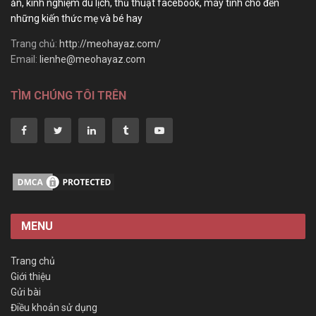
ăn, kinh nghiệm du lịch, thủ thuật facebook, máy tính cho đến
những kiến thức mẹ và bé hay
Trang chủ:
http://meohayaz.com/
Email:
lienhe@meohayaz.com
TÌM CHÚNG TÔI TRÊN
MENU
Trang chủ
Giới thiệu
Gửi bài
Điều khoản sử dụng