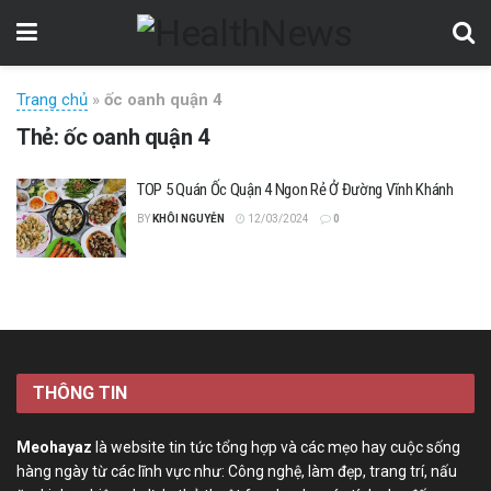
Trang chủ
»
ốc oanh quận 4
Thẻ:
ốc oanh quận 4
TOP 5 Quán Ốc Quận 4 Ngon Rẻ Ở Đường Vĩnh Khánh
BY
KHÔI NGUYỄN
12/03/2024
0
THÔNG TIN
Meohayaz
là website tin tức tổng hợp và các mẹo hay cuộc sống
hàng ngày từ các lĩnh vực như: Công nghệ, làm đẹp, trang trí, nấu