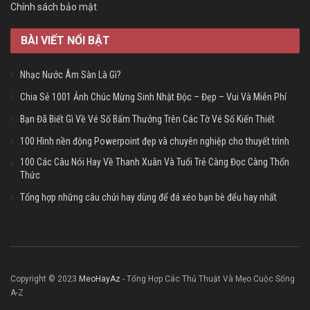
Chính sách bảo mật
BÀI VIẾT NỔI BẬT
Nhạc Nước Âm Sàn Là Gì?
Chia Sẻ 1001 Ảnh Chúc Mừng Sinh Nhật Độc – Đẹp – Vui Và Miễn Phí
Bạn Đã Biết Gì Về Vé Số Bấm Thưởng Trên Các Tờ Vé Số Kiến Thiết
100 Hình nền động Powerpoint đẹp và chuyên nghiệp cho thuyết trình
100 Các Câu Nói Hay Về Thanh Xuân Và Tuổi Trẻ Càng Đọc Càng Thổn
Thức
Tổng hợp những câu chửi hay dùng để đá xéo bạn bè đểu hay nhất
Copyright © 2023
MeoHayAz
- Tổng Hợp Các Thủ Thuật Và Mẹo Cuộc Sống
A-Z