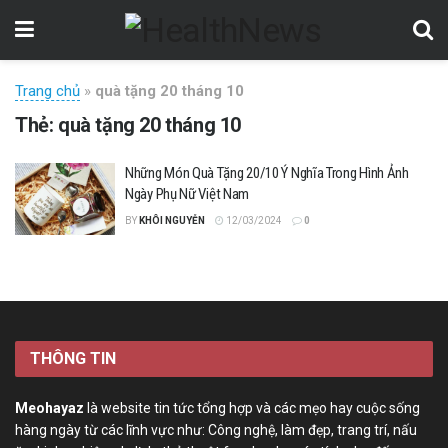
Trang chủ
»
quà tặng 20 tháng 10
Thẻ:
quà tặng 20 tháng 10
Những Món Quà Tặng 20/10 Ý Nghĩa Trong Hình Ảnh
Ngày Phụ Nữ Việt Nam
BY
KHÔI NGUYỄN
12/03/2024
0
THÔNG TIN
Meohayaz
là website tin tức tổng hợp và các mẹo hay cuộc sống
hàng ngày từ các lĩnh vực như: Công nghệ, làm đẹp, trang trí, nấu