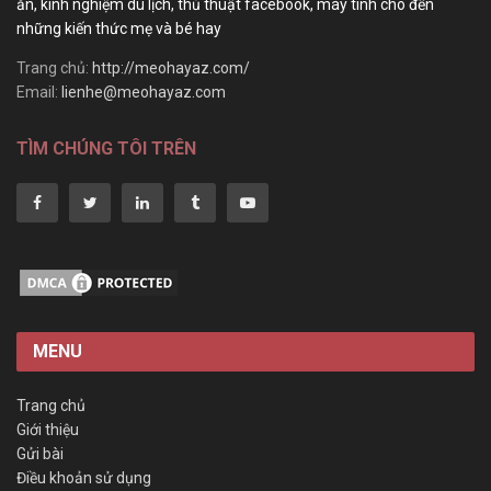
ăn, kinh nghiệm du lịch, thủ thuật facebook, máy tính cho đến
những kiến thức mẹ và bé hay
Trang chủ:
http://meohayaz.com/
Email:
lienhe@meohayaz.com
TÌM CHÚNG TÔI TRÊN
MENU
Trang chủ
Giới thiệu
Gửi bài
Điều khoản sử dụng