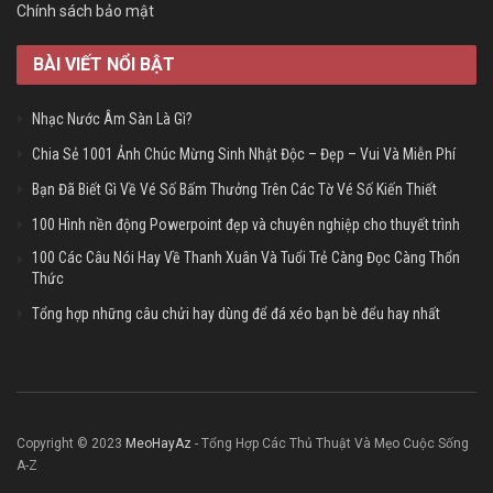
Chính sách bảo mật
BÀI VIẾT NỔI BẬT
Nhạc Nước Âm Sàn Là Gì?
Chia Sẻ 1001 Ảnh Chúc Mừng Sinh Nhật Độc – Đẹp – Vui Và Miễn Phí
Bạn Đã Biết Gì Về Vé Số Bấm Thưởng Trên Các Tờ Vé Số Kiến Thiết
100 Hình nền động Powerpoint đẹp và chuyên nghiệp cho thuyết trình
100 Các Câu Nói Hay Về Thanh Xuân Và Tuổi Trẻ Càng Đọc Càng Thổn
Thức
Tổng hợp những câu chửi hay dùng để đá xéo bạn bè đểu hay nhất
Copyright © 2023
MeoHayAz
- Tổng Hợp Các Thủ Thuật Và Mẹo Cuộc Sống
A-Z