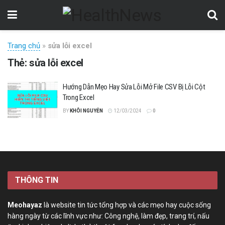
Trang chủ
»
sửa lỗi excel
Thẻ:
sửa lỗi excel
Hướng Dẫn Mẹo Hay Sửa Lỗi Mở File CSV Bị Lỗi Cột
Trong Excel
BY
KHÔI NGUYỄN
12/03/2024
0
THÔNG TIN
Meohayaz
là website tin tức tổng hợp và các mẹo hay cuộc sống
hàng ngày từ các lĩnh vực như: Công nghệ, làm đẹp, trang trí, nấu