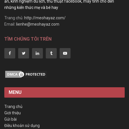
ăn, kinh nghiệm du lịch, thủ thuật facebook, máy tính cho đến
những kiến thức mẹ và bé hay
Trang chủ:
http://meohayaz.com/
Email:
lienhe@meohayaz.com
TÌM CHÚNG TÔI TRÊN
MENU
Trang chủ
Giới thiệu
Gửi bài
Điều khoản sử dụng