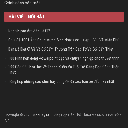
Chính sách bảo mật
BÀI VIẾT NỔI BẬT
Nhạc Nước Âm Sàn Là Gì?
Chia Sẻ 1001 Ảnh Chúc Mừng Sinh Nhật Độc – Đẹp – Vui Và Miễn Phí
Bạn Đã Biết Gì Về Vé Số Bấm Thưởng Trên Các Tờ Vé Số Kiến Thiết
100 Hình nền động Powerpoint đẹp và chuyên nghiệp cho thuyết trình
100 Các Câu Nói Hay Về Thanh Xuân Và Tuổi Trẻ Càng Đọc Càng Thổn
Thức
Tổng hợp những câu chửi hay dùng để đá xéo bạn bè đểu hay nhất
Copyright © 2023
MeoHayAz
- Tổng Hợp Các Thủ Thuật Và Mẹo Cuộc Sống
A-Z