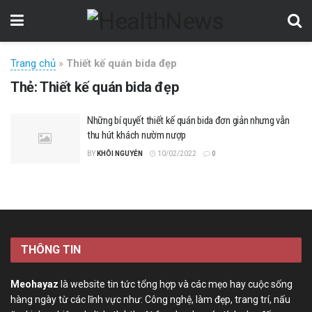
Trang chủ
»
Thiết kế quán bida đẹp
Thẻ:
Thiết kế quán bida đẹp
Những bí quyết thiết kế quán bida đơn giản nhưng vẫn
thu hút khách nườm nượp
BY
KHÔI NGUYỄN
10/02/2022
0
THÔNG TIN
Meohayaz
là website tin tức tổng hợp và các mẹo hay cuộc sống
hàng ngày từ các lĩnh vực như: Công nghệ, làm đẹp, trang trí, nấu