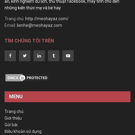
ăn, kinh nghiệm du lịch, thủ thuật facebook, máy tính cho đến
những kiến thức mẹ và bé hay
Trang chủ:
http://meohayaz.com/
Email:
lienhe@meohayaz.com
TÌM CHÚNG TÔI TRÊN
MENU
Trang chủ
Giới thiệu
Gửi bài
Điều khoản sử dụng