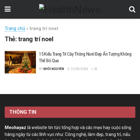
Trang chủ
»
trang trí noel
Thẻ:
trang trí noel
15 Kiểu Trang Trí Cây Thông Noel Đẹp Ấn Tượng Không
Thể Bỏ Qua
BY
KHÔI NGUYỄN
12/03/2024
0
THÔNG TIN
Meohayaz
là website tin tức tổng hợp và các mẹo hay cuộc sống
hàng ngày từ các lĩnh vực như: Công nghệ, làm đẹp, trang trí, nấu