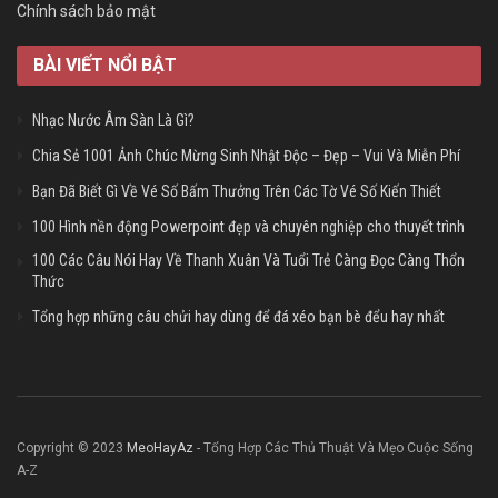
Chính sách bảo mật
BÀI VIẾT NỔI BẬT
Nhạc Nước Âm Sàn Là Gì?
Chia Sẻ 1001 Ảnh Chúc Mừng Sinh Nhật Độc – Đẹp – Vui Và Miễn Phí
Bạn Đã Biết Gì Về Vé Số Bấm Thưởng Trên Các Tờ Vé Số Kiến Thiết
100 Hình nền động Powerpoint đẹp và chuyên nghiệp cho thuyết trình
100 Các Câu Nói Hay Về Thanh Xuân Và Tuổi Trẻ Càng Đọc Càng Thổn
Thức
Tổng hợp những câu chửi hay dùng để đá xéo bạn bè đểu hay nhất
Copyright © 2023
MeoHayAz
- Tổng Hợp Các Thủ Thuật Và Mẹo Cuộc Sống
A-Z