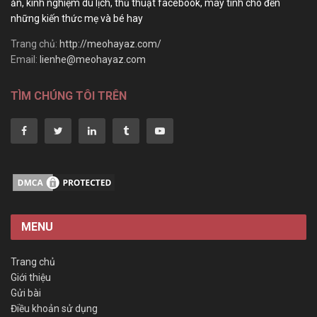
ăn, kinh nghiệm du lịch, thủ thuật facebook, máy tính cho đến
những kiến thức mẹ và bé hay
Trang chủ:
http://meohayaz.com/
Email:
lienhe@meohayaz.com
TÌM CHÚNG TÔI TRÊN
MENU
Trang chủ
Giới thiệu
Gửi bài
Điều khoản sử dụng