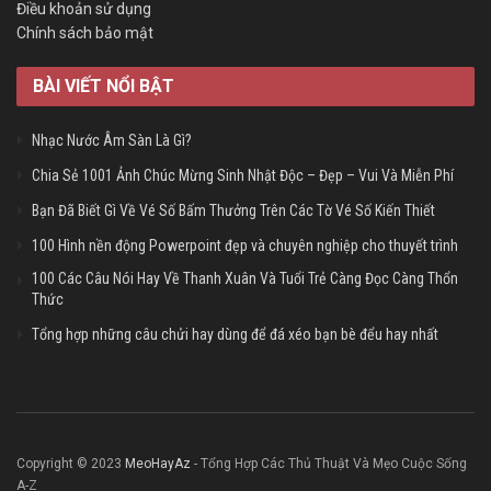
Điều khoản sử dụng
Chính sách bảo mật
BÀI VIẾT NỔI BẬT
Nhạc Nước Âm Sàn Là Gì?
Chia Sẻ 1001 Ảnh Chúc Mừng Sinh Nhật Độc – Đẹp – Vui Và Miễn Phí
Bạn Đã Biết Gì Về Vé Số Bấm Thưởng Trên Các Tờ Vé Số Kiến Thiết
100 Hình nền động Powerpoint đẹp và chuyên nghiệp cho thuyết trình
100 Các Câu Nói Hay Về Thanh Xuân Và Tuổi Trẻ Càng Đọc Càng Thổn
Thức
Tổng hợp những câu chửi hay dùng để đá xéo bạn bè đểu hay nhất
Copyright © 2023
MeoHayAz
- Tổng Hợp Các Thủ Thuật Và Mẹo Cuộc Sống
A-Z