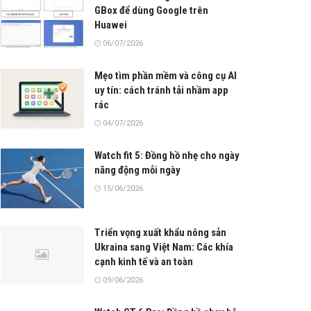
GBox để dùng Google trên
Huawei
06/07/2026
Mẹo tìm phần mềm và công cụ AI
uy tín: cách tránh tải nhầm app
rác
04/07/2026
Watch fit 5: Đồng hồ nhẹ cho ngày
năng động mỗi ngày
15/06/2026
Triển vọng xuất khẩu nông sản
Ukraina sang Việt Nam: Các khía
cạnh kinh tế và an toàn
09/06/2026