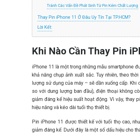
Tránh Các Vấn Đề Phát Sinh Từ Pin Kém Chất Lượng
Thay Pin iPhone 11 Ở Đâu Uy Tín Tại TP.HCM?
Lời Kết:
Khi Nào Cần Thay Pin i
iPhone 11 là một trong những mẫu smartphone được
khả năng chụp ảnh xuất sắc. Tuy nhiên, theo thời g
lượng sử dụng của máy – sẽ dần xuống cấp. Khi 
so với dung lượng ban đầu), điện thoại không c
giảm đáng kể hiệu suất hoạt động. Vì vậy, thay p
hiệu năng và kéo dài tuổi thọ thiết bị.
Pin iPhone 11 được thiết kế với tuổi thọ cao, n
giảm đáng kể. Dưới đây là một số dấu hiệu cho thấ