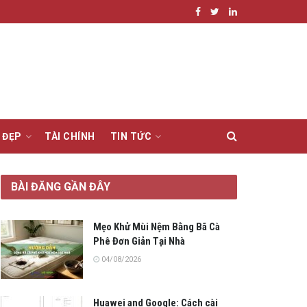
 ĐẸP
TÀI CHÍNH
TIN TỨC
BÀI ĐĂNG GẦN ĐÂY
Mẹo Khử Mùi Nệm Bằng Bã Cà
Phê Đơn Giản Tại Nhà
04/08/2026
Huawei and Google: Cách cài