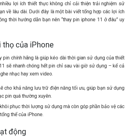
hiều lợi ích thiết thực không chỉ cải thiện trải nghiệm sử
n về lâu dài. Dưới đây là một bài viết tổng hợp các lợi ích
đồng thời hướng dẫn bạn nên “thay pin iphone 11 ở đâu” uy
i thọ của iPhone
y pin chính hãng là giúp kéo dài thời gian sử dụng của thiết
e 11 sẽ nhanh chóng hết pin chỉ sau vài giờ sử dụng – kể cả
 nghe nhạc hay xem video.
ẽ cho khả năng lưu trữ điện năng tối ưu, giúp bạn sử dụng
ạc pin quá thường xuyên.
ỉ khôi phục thời lượng sử dụng mà còn góp phần bảo vệ các
 tổng thể của iPhone.
oạt động