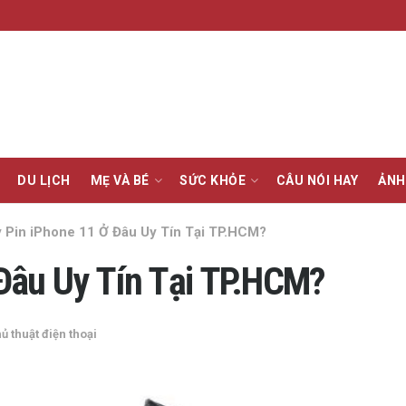
DU LỊCH
MẸ VÀ BÉ
SỨC KHỎE
CÂU NÓI HAY
ẢNH
 Pin iPhone 11 Ở Đâu Uy Tín Tại TP.HCM?
Đâu Uy Tín Tại TP.HCM?
ủ thuật điện thoại