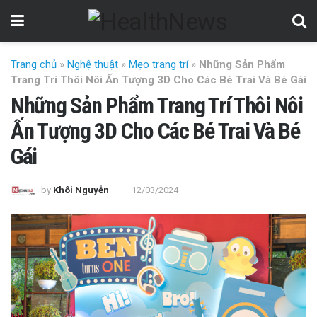
Trang chủ
»
Nghệ thuật
»
Mẹo trang trí
»
Những Sản Phẩm
Trang Trí Thôi Nôi Ấn Tượng 3D Cho Các Bé Trai Và Bé Gái
Những Sản Phẩm Trang Trí Thôi Nôi
Ấn Tượng 3D Cho Các Bé Trai Và Bé
Gái
by
Khôi Nguyễn
12/03/2024