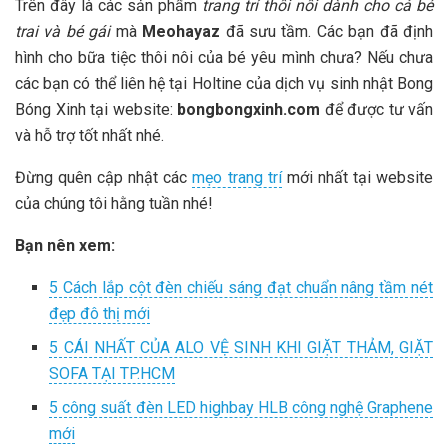
Trên đây là các sản phẩm
trang trí thôi nôi dành cho cả bé
trai và bé gái
mà
Meohayaz
đã sưu tầm. Các bạn đã định
hình cho bữa tiệc thôi nôi của bé yêu mình chưa? Nếu chưa
các bạn có thể liên hệ tại Holtine của dịch vụ sinh nhật Bong
Bóng Xinh tại website:
bongbongxinh.com
để được tư vấn
và hỗ trợ tốt nhất nhé.
Đừng quên cập nhật các
mẹo trang trí
mới nhất tại website
của chúng tôi hằng tuần nhé!
Bạn nên xem:
5 Cách lắp cột đèn chiếu sáng đạt chuẩn nâng tầm nét
đẹp đô thị mới
5 CÁI NHẤT CỦA ALO VỆ SINH KHI GIẶT THẢM, GIẶT
SOFA TẠI TP.HCM
5 công suất đèn LED highbay HLB công nghệ Graphene
mới