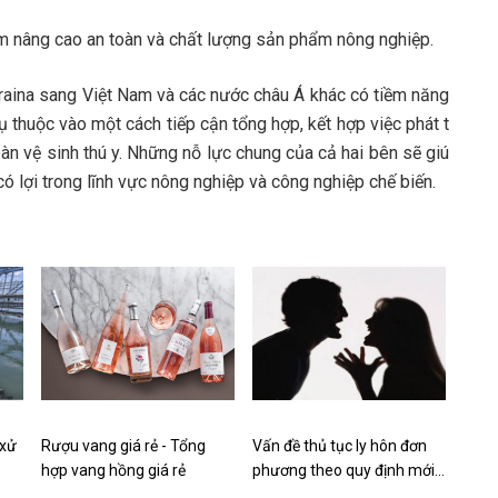
m nâng cao an toàn và chất lượng sản phẩm nông nghiệp.
raina sang Việt Nam và các nước châu Á khác có tiềm năng
 thuộc vào một cách tiếp cận tổng hợp, kết hợp việc phát t
n vệ sinh thú y. Những nỗ lực chung của cả hai bên sẽ giú
ó lợi trong lĩnh vực nông nghiệp và công nghiệp chế biến.
 xử
Rượu vang giá rẻ - Tổng
Vấn đề thủ tục ly hôn đơn
hợp vang hồng giá rẻ
phương theo quy định mới…