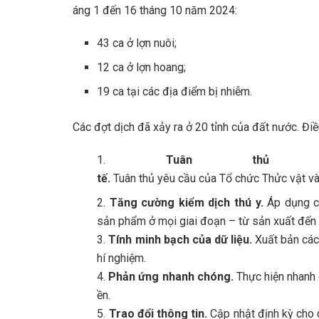
áng 1 đến 16 tháng 10 năm 2024:
43 ca ở lợn nuôi;
12 ca ở lợn hoang;
19 ca tại các địa điểm bị nhiễm.
Các đợt dịch đã xảy ra ở 20 tỉnh của đất nước. Đi
1.
Tuân thủ cá
tế.
Tuân thủ yêu cầu của Tổ chức Thửc vật và 
2.
Tăng cường kiểm dịch thú y.
Áp dụng c
sản phẩm ở mọi giai đoạn – từ sản xuất đến 
3.
Tính minh bạch của dữ liệu.
Xuất bản các 
hí nghiệm.
4.
Phản ứng nhanh chóng.
Thực hiện nhanh c
ền.
5.
Trao đổi thông tin.
Cập nhật định kỳ cho c