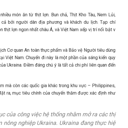
nhiều món ăn từ thịt lợn. Bun chả, Thịt Kho Tàu, Nem Lủi,
ả bởi người dân địa phương và khách du lịch. Tạp chí
hịt lợn ngon nhất châu Á, và Việt Nam xếp vị trí nổi bật v
ịch Cơ quan An toàn thực phẩm và Bảo vệ Người tiêu dùng
ại Việt Nam. Chuyến đi này là một phần của sáng kiến quy
a Ukraina. Điềm đáng chú ý là tất cả chi phí liên quan đến
m mà còn các quốc gia khác trong khu vực – Philippines,
ặt ra, mục tiêu chính của chuyến thăm được xác định như
ục của công việc hệ thống nhằm mở ra các thị
 nông nghiệp Ukraina. Ukraina đang thực hiệ