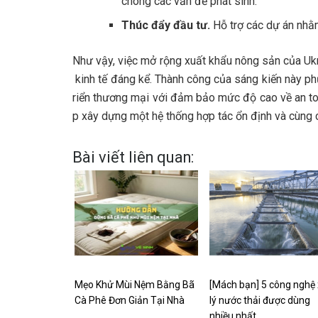
chóng các vấn đề phát sinh.
Thúc đẩy đầu tư.
Hỗ trợ các dự án nhằ
Như vậy, việc mở rộng xuất khẩu nông sản của Uk
kinh tế đáng kể. Thành công của sáng kiến này phụ
riển thương mại với đảm bảo mức độ cao về an toà
p xây dựng một hệ thống hợp tác ổn định và cùng c
Bài viết liên quan:
Mẹo Khử Mùi Nệm Bằng Bã
[Mách bạn] 5 công nghệ
Cà Phê Đơn Giản Tại Nhà
lý nước thải được dùng
nhiều nhất