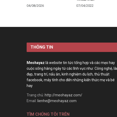
04/08/2026
07/04/2022
THÔNG TIN
Meohayaz
là website tin tức tổng hợp và các mẹo hay
cuộc sống hàng ngày từ các lĩnh vực như: Công nghệ, l
đẹp, trang trí, nấu ăn, kinh nghiệm du lịch, thủ thuật
facebook, máy tính cho đến những kiến thức mẹ và bé
hay
Trang chủ:
http://meohayaz.com/
Email:
lienhe@meohayaz.com
TÌM CHÚNG TÔI TRÊN