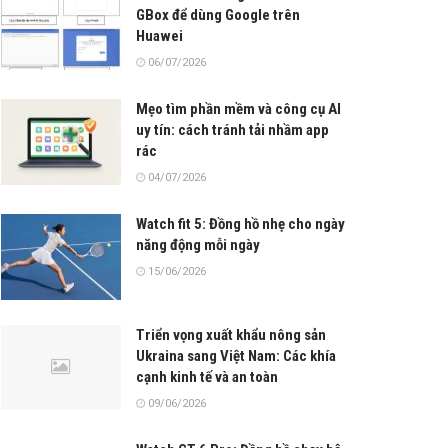
GBox để dùng Google trên
Huawei
06/07/2026
Mẹo tìm phần mềm và công cụ AI
uy tín: cách tránh tải nhầm app
rác
04/07/2026
Watch fit 5: Đồng hồ nhẹ cho ngày
năng động mỗi ngày
15/06/2026
Triển vọng xuất khẩu nông sản
Ukraina sang Việt Nam: Các khía
cạnh kinh tế và an toàn
09/06/2026