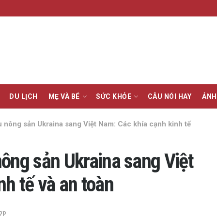
DU LỊCH
MẸ VÀ BÉ
SỨC KHỎE
CÂU NÓI HAY
ẢNH
u nông sản Ukraina sang Việt Nam: Các khía cạnh kinh tế
nông sản Ukraina sang Việt
h tế và an toàn
hợp