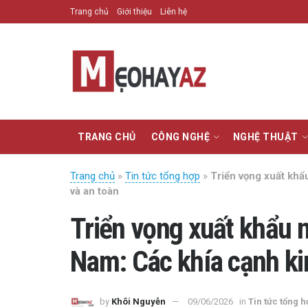
Trang chủ
Giới thiệu
Liên hệ
TRANG CHỦ
CÔNG NGHỆ
NGHỆ THUẬT
Trang chủ
»
Tin tức tổng hợp
»
Triển vọng xuất khẩ
và an toàn
Triển vọng xuất khẩu 
Nam: Các khía cạnh kin
by
Khôi Nguyễn
09/06/2026
in
Tin tức tổng 