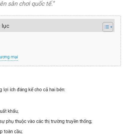
ên sân chơi quốc tế.”
 lục
hương mại
lợi ích đáng kể cho cả hai bên:
uất khẩu;
sự phụ thuộc vào các thị trường truyền thống;
ệp toàn cầu;