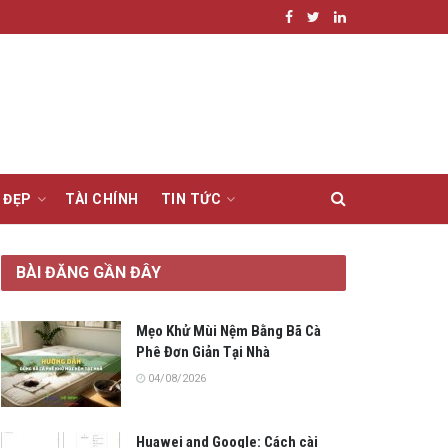
 ĐẸP
TÀI CHÍNH
TIN TỨC
BÀI ĐĂNG GẦN ĐÂY
Mẹo Khử Mùi Nệm Bằng Bã Cà
Phê Đơn Giản Tại Nhà
04/08/2026
Huawei and Google: Cách cài