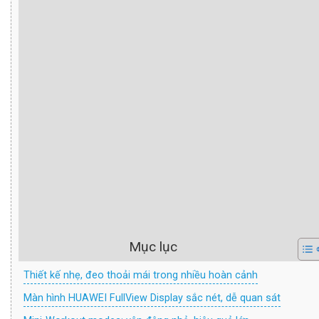
Mục lục
Thiết kế nhẹ, đeo thoải mái trong nhiều hoàn cảnh
Màn hình HUAWEI FullView Display sắc nét, dễ quan sát