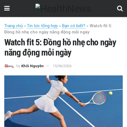
Trang chủ
»
Tin tức tổng hợp
»
Bạn có biết?
»
Watch fit 5:
Đồng hồ nhẹ cho ngày năng động mỗi ngày
Watch fit 5: Đồng hồ nhẹ cho ngày
năng động mỗi ngày
by
Khôi Nguyễn
15/06/2026