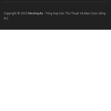
Copyright © 2023
MeoHayAz
- Tổng Hợp Các Thủ Thuật Và Mẹo Cuộc Sống
A-Z