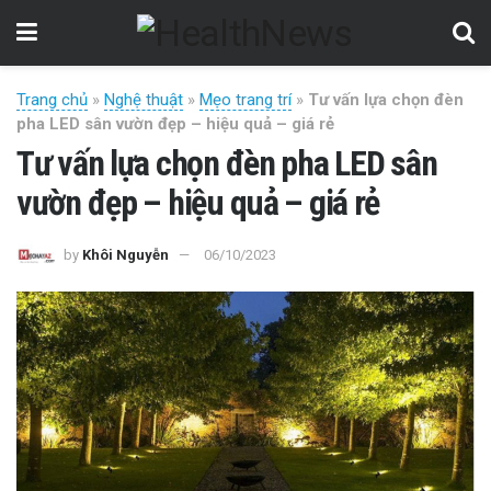
Trang chủ
»
Nghệ thuật
»
Mẹo trang trí
»
Tư vấn lựa chọn đèn
pha LED sân vườn đẹp – hiệu quả – giá rẻ
Tư vấn lựa chọn đèn pha LED sân
vườn đẹp – hiệu quả – giá rẻ
by
Khôi Nguyễn
06/10/2023