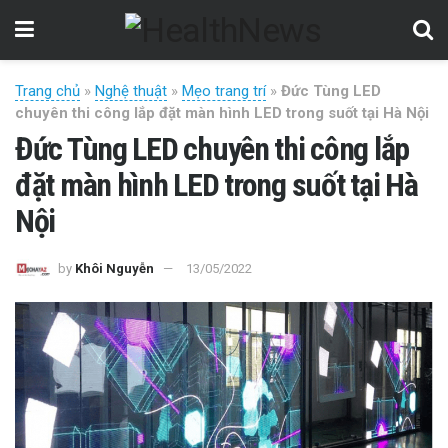
Trang chủ
»
Nghệ thuật
»
Mẹo trang trí
»
Đức Tùng LED
chuyên thi công lắp đặt màn hình LED trong suốt tại Hà Nội
Đức Tùng LED chuyên thi công lắp
đặt màn hình LED trong suốt tại Hà
Nội
by
Khôi Nguyễn
13/05/2022