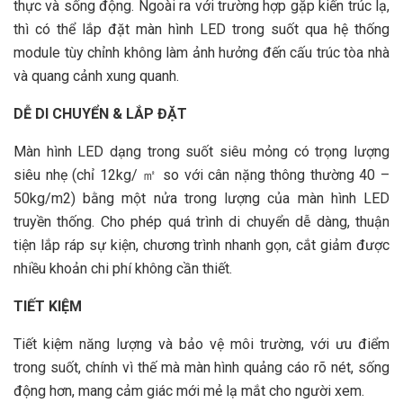
thực và sống động. Ngoài ra với trường hợp gặp kiến trúc lạ,
thì có thể lắp đặt màn hình LED trong suốt qua hệ thống
module tùy chỉnh không làm ảnh hưởng đến cấu trúc tòa nhà
và quang cảnh xung quanh.
DỄ DI CHUYỂN & LẮP ĐẶT
Màn hình LED dạng trong suốt siêu mỏng có trọng lượng
siêu nhẹ (
chỉ 12kg/ ㎡ so với cân nặng thông thường 40 –
50kg/m2) bằng một nửa trong lượng của màn hình LED
truyền thống
. Cho phép quá trình di chuyển dễ dàng, thuận
tiện lắp ráp sự kiện, chương trình nhanh gọn, cắt giảm được
nhiều khoản chi phí không cần thiết.
TIẾT KIỆM
Tiết kiệm năng lượng và bảo vệ môi trường, với ưu điểm
trong suốt, chính vì thế mà màn hình quảng cáo rõ nét, sống
động hơn, mang cảm giác mới mẻ lạ mắt cho người xem.