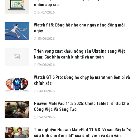
nhầm app rác
04/07/2026
Watch fit 5: Đồng hồ nhẹ cho ngày năng động mỗi
ngày
15/06/2026
Triển vọng xuất khẩu nông sản Ukraina sang Việt
Nam: Các khía cạnh kinh tế và an toàn
09/06/2026
Watch GT 6 Pro: Đồng hồ chạy bộ marathon bền bỉ và
chính xác
03/06/2026
Huawei MatePad 11.5 2025: Chiếc Tablet Tối Ưu Cho
Công Việc Và Sáng Tạo
05/05/2026
Trải nghiệm Huawei MatePad 11.5 S: Vì sao đây là “vị
cứu tinh cho đôi mắt” của sinh viên và dân văn