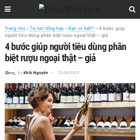
Trang chủ
»
Tin tức tổng hợp
»
Bạn có biết?
»
4 bước giúp
người tiêu dùng phân biệt rượu ngoại thật – giả
4 bước giúp người tiêu dùng phân
biệt rượu ngoại thật – giả
by
Khôi Nguyễn
23/06/2025