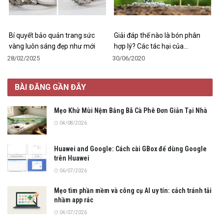
Bí quyết bảo quản trang sức
Giải đáp thế nào là bón phân
vàng luôn sáng đẹp như mới
hợp lý? Các tác hại của…
28/02/2025
30/06/2020
BÀI ĐĂNG GẦN ĐÂY
Mẹo Khử Mùi Nệm Bằng Bã Cà Phê Đơn Giản Tại Nhà
04/08/2026
Huawei and Google: Cách cài GBox để dùng Google
trên Huawei
06/07/2026
Mẹo tìm phần mềm và công cụ AI uy tín: cách tránh tải
nhầm app rác
04/07/2026