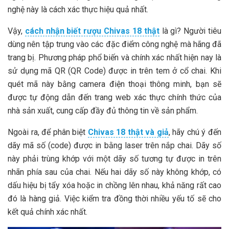
nghệ này là cách xác thực hiệu quả nhất.
Vậy,
cách nhận biết rượu Chivas 18 thật
là gì? Người tiêu
dùng nên tập trung vào các đặc điểm công nghệ mà hãng đã
trang bị. Phương pháp phổ biến và chính xác nhất hiện nay là
sử dụng mã QR (QR Code) được in trên tem ở cổ chai. Khi
quét mã này bằng camera điện thoại thông minh, bạn sẽ
được tự động dẫn đến trang web xác thực chính thức của
nhà sản xuất, cung cấp đầy đủ thông tin về sản phẩm.
Ngoài ra, để phân biệt
Chivas 18 thật và giả
, hãy chú ý đến
dãy mã số (code) được in bằng laser trên nắp chai. Dãy số
này phải trùng khớp với một dãy số tương tự được in trên
nhãn phía sau của chai. Nếu hai dãy số này không khớp, có
dấu hiệu bị tẩy xóa hoặc in chồng lên nhau, khả năng rất cao
đó là hàng giả. Việc kiểm tra đồng thời nhiều yếu tố sẽ cho
kết quả chính xác nhất.