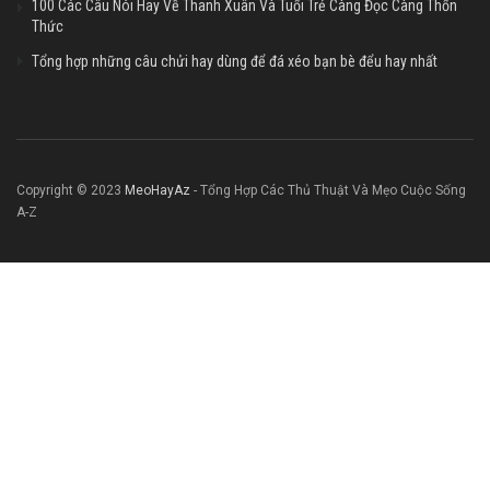
100 Các Câu Nói Hay Về Thanh Xuân Và Tuổi Trẻ Càng Đọc Càng Thổn
Thức
Tổng hợp những câu chửi hay dùng để đá xéo bạn bè đểu hay nhất
Copyright © 2023
MeoHayAz
- Tổng Hợp Các Thủ Thuật Và Mẹo Cuộc Sống
A-Z