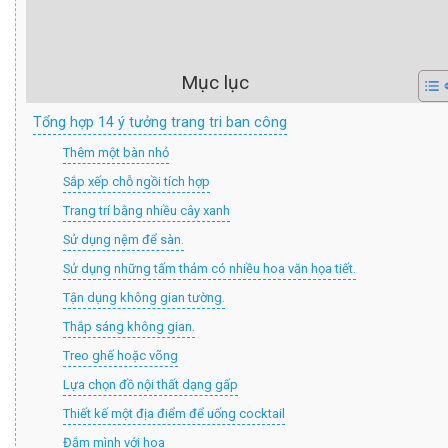
Mục lục
Tổng hợp 14 ý tưởng trang tri ban công
Thêm một bàn nhỏ
Sắp xếp chỗ ngồi tích hợp
Trang trí bằng nhiều cây xanh
Sử dụng nệm để sàn.
Sử dụng những tấm thảm có nhiều hoa văn họa tiết.
Tận dụng không gian tường.
Thắp sáng không gian.
Treo ghế hoặc võng
Lựa chọn đồ nội thất dạng gấp
Thiết kế một địa điểm để uống cocktail
Đắm mình với hoa