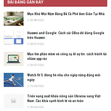
BÀI ĐĂNG GẦN ĐÂY
Mẹo Khử Mùi Nệm Bằng Bã Cà Phê Đơn Giản Tại Nhà
04/08/2026
Huawei and Google: Cách cài GBox để dùng Google
trên Huawei
06/07/2026
Mẹo tìm phần mềm và công cụ AI uy tín: cách tránh tải
nhầm app rác
04/07/2026
Watch fit 5: Đồng hồ nhẹ cho ngày năng động mỗi
ngày
15/06/2026
Triển vọng xuất khẩu nông sản Ukraina sang Việt
Nam: Các khía cạnh kinh tế và an toàn
09/06/2026