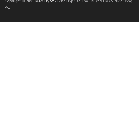
Copyright © 2023
MeoHayAz
- Tổng Hợp Các Thủ Thuật Và Mẹo Cuộc Sống
A-Z