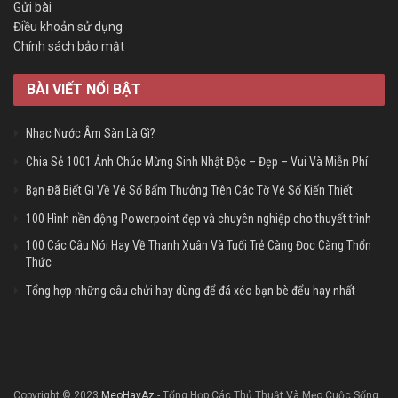
Gửi bài
Điều khoản sử dụng
Chính sách bảo mật
BÀI VIẾT NỔI BẬT
Nhạc Nước Âm Sàn Là Gì?
Chia Sẻ 1001 Ảnh Chúc Mừng Sinh Nhật Độc – Đẹp – Vui Và Miễn Phí
Bạn Đã Biết Gì Về Vé Số Bấm Thưởng Trên Các Tờ Vé Số Kiến Thiết
100 Hình nền động Powerpoint đẹp và chuyên nghiệp cho thuyết trình
100 Các Câu Nói Hay Về Thanh Xuân Và Tuổi Trẻ Càng Đọc Càng Thổn
Thức
Tổng hợp những câu chửi hay dùng để đá xéo bạn bè đểu hay nhất
Copyright © 2023
MeoHayAz
- Tổng Hợp Các Thủ Thuật Và Mẹo Cuộc Sống