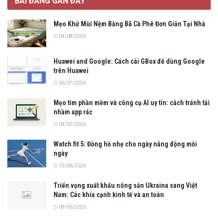
BÀI ĐĂNG GẦN ĐÂY
Mẹo Khử Mùi Nệm Bằng Bã Cà Phê Đơn Giản Tại Nhà
04/08/2026
Huawei and Google: Cách cài GBox để dùng Google
trên Huawei
06/07/2026
Mẹo tìm phần mềm và công cụ AI uy tín: cách tránh tải
nhầm app rác
04/07/2026
Watch fit 5: Đồng hồ nhẹ cho ngày năng động mỗi
ngày
15/06/2026
Triển vọng xuất khẩu nông sản Ukraina sang Việt
Nam: Các khía cạnh kinh tế và an toàn
09/06/2026