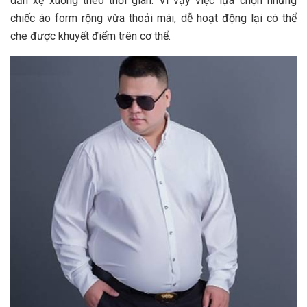
dần xệ xuống theo thời gian. Vì vậy việc lựa chọn những
chiếc áo form rộng vừa thoải mái, dễ hoạt động lại có thể
che được khuyết điểm trên cơ thể.