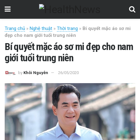
Trang chủ
»
Nghệ thuật
»
Thời trang
»
Bí quyết mặc áo sơ mi
đẹp cho nam giới tuổi trung niên
Bí quyết mặc áo sơ mi đẹp cho nam
giới tuổi trung niên
by
Khôi Nguyễn
26/05/2020